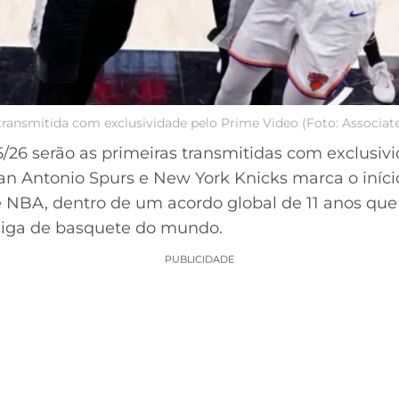
á transmitida com exclusividade pelo Prime Video (Foto: Associa
5/26 serão as primeiras transmitidas com exclusiv
 San Antonio Spurs e New York Knicks marca o iníc
 NBA, dentro de um acordo global de 11 anos que
 liga de basquete do mundo.
PUBLICIDADE