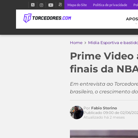
Mapa do Site
Política de privacidade
Pol
APOS
Home
Mídia Esportiva e bastid
Prime Video 
finais da NBA
Em entrevista ao Torcedor
brasileiro, o crescimento d
Por
Fabio Storino
Publicado 09:00 de 02/06/20
Atualizado há 2 meses