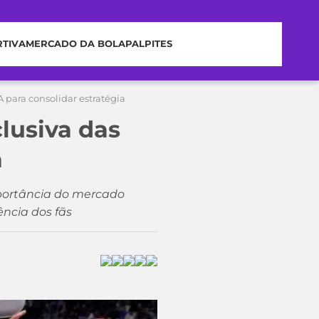
RTIVA
MERCADO DA BOLA
PALPITES
 para consolidar estratégia
lusiva das
a
mportância do mercado
ência dos fãs