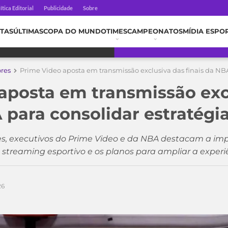
ítica Editorial
Publicidade
Sobre
TAS
ÚLTIMAS
COPA DO MUNDO
TIMES
CAMPEONATOS
MÍDIA ESPO
ores
Prime Video aposta em transmissão exclusiva das finais da NBA
aposta em transmissão exc
 para consolidar estratégi
es, executivos do Prime Video e da NBA destacam a i
o streaming esportivo e os planos para ampliar a experi
26