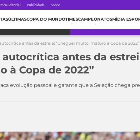
ítica Editorial
Publicidade
Sobre
TAS
ÚLTIMAS
COPA DO MUNDO
TIMES
CAMPEONATOS
MÍDIA ESPO
utocrítica antes da estreia: “Cheguei muito imaturo à Copa de 2022”
autocrítica antes da estre
o à Copa de 2022”
aca evolução pessoal e garante que a Seleção chega prep