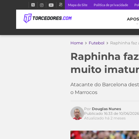
Mapa do Site
Política de privacidade
Pol
APOS
Home
Futebol
Raphinha faz a
Raphinha faz 
muito imatur
Atacante do Barcelona dest
o Marrocos
Por
Douglas Nunes
Publicado 16:33 de 10/06/2026
Atualizado há 2 meses