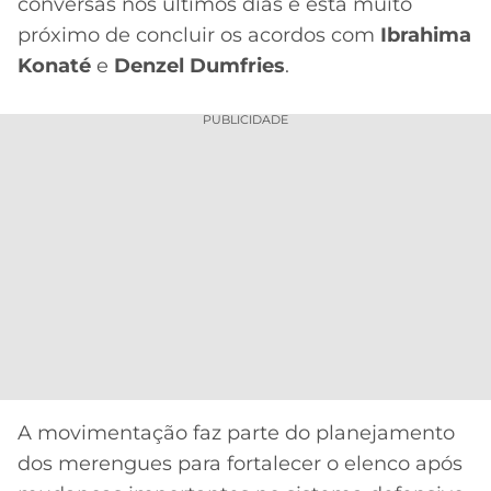
CASSINOS
conversas nos últimos dias e está muito
ONLINE
próximo de concluir os acordos com
Ibrahima
LALIGA
2026
GRÊMIO
Konaté
e
Denzel Dumfries
.
ATLÉTICO
PUBLICIDADE
MG
CRUZEIRO
A movimentação faz parte do planejamento
dos merengues para fortalecer o elenco após