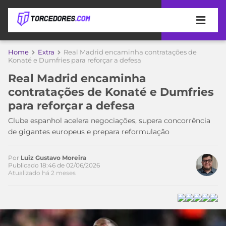
APOSTAS
Home
Extra
Real Madrid encaminha contratações de
Konaté e Dumfries para reforçar a defesa
ÚLTIMAS
DICAS
Real Madrid encaminha
DE
contratações de Konaté e Dumfries
APOSTA
COPA
para reforçar a defesa
DO
MUNDO
MELHORES
Clube espanhol acelera negociações, supera concorrência
SITES
de gigantes europeus e prepara reformulação
DE
TIMES
APOSTAS
Por
Luiz Gustavo Moreira
2026
Publicado 18:46 de 02/06/2026
Atualizado há 2 meses
CAMPEONATOS
MEU
TIME
CÓDIGO
MÍDIA
PROMOCIONAL
BRASILEIRÃO
ESPORTIVA
BETBOOM
PALMEIRAS
SÉRIE
A