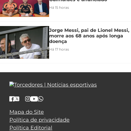
Há 15 horas
Jorge Messi, pai de Lionel Messi,
morre aos 68 anos após longa
doença
Há 17 horas
Mapa do Site
Política de privacidade
Política Editorial