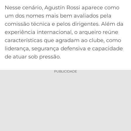
Nesse cenário, Agustín Rossi aparece como
um dos nomes mais bem avaliados pela
comissão técnica e pelos dirigentes. Além da
experiência internacional, o arqueiro reúne
características que agradam ao clube, como
liderança, segurança defensiva e capacidade
de atuar sob pressão.
PUBLICIDADE