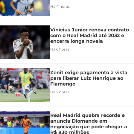
Há 4 horas
Vinicius Júnior renova contrato
com o Real Madrid até 2032 e
encerra longa novela
Há 6 horas
Zenit exige pagamento à vista
para liberar Luiz Henrique ao
Flamengo
Há 7 horas
Real Madrid quebra recorde e
anuncia Diomande em
negociação que pode chegar a
R$ 830 milhões