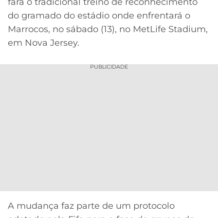
CASSINOS
fará o tradicional treino de reconhecimento
ONLINE
do gramado do estádio onde enfrentará o
LALIGA
2026
GRÊMIO
Marrocos, no sábado (13), no MetLife Stadium,
em Nova Jersey.
ATLÉTICO
MG
PUBLICIDADE
CRUZEIRO
A mudança faz parte de um protocolo