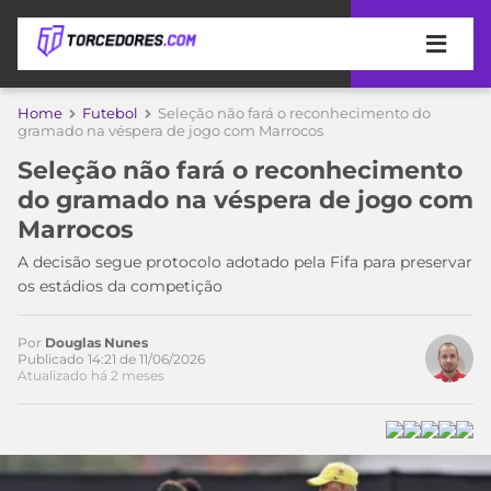
APOSTAS
Home
Futebol
Seleção não fará o reconhecimento do
gramado na véspera de jogo com Marrocos
ÚLTIMAS
DICAS
Seleção não fará o reconhecimento
DE
do gramado na véspera de jogo com
APOSTA
COPA
Marrocos
DO
MUNDO
MELHORES
A decisão segue protocolo adotado pela Fifa para preservar
SITES
os estádios da competição
DE
TIMES
APOSTAS
Por
Douglas Nunes
2026
Publicado 14:21 de 11/06/2026
Atualizado há 2 meses
CAMPEONATOS
MEU
TIME
CÓDIGO
MÍDIA
PROMOCIONAL
BRASILEIRÃO
ESPORTIVA
BETBOOM
PALMEIRAS
SÉRIE
A