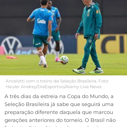
MERCADO
CÓDIGO
CORINTHIANS
DA
DE
LIBERTADORES
BOLA
INDICAÇÃO
SÃO
BET365
PAULO
COPA
PALPITES
DO
CÓDIGO
BRASIL
SANTOS
BETANO
PREMIER
FLAMENGO
MELHORES
LEAGUE
APPS
DE
FLUMINENSE
COPA
Ancelotti com o treino da Seleção Brasileira. Foto:
APOSTAS
Heuler Andrey/DiaEsportivo/Alamy Live News
SUL-
BOTAFOGO
AMERICANA
A três dias da estreia na Copa do Mundo, a
CASSINOS
Seleção Brasileira já sabe que seguirá uma
ONLINE
VASCO
LIGA
preparação diferente daquela que marcou
DOS
gerações anteriores do torneio. O Brasil não
MELHORES
CAMPEÕES
INTERNACIONAL