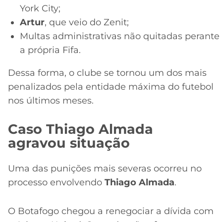
York City;
Artur
, que veio do Zenit;
Multas administrativas não quitadas perante
a própria Fifa.
Dessa forma, o clube se tornou um dos mais
penalizados pela entidade máxima do futebol
nos últimos meses.
Caso Thiago Almada
agravou situação
Uma das punições mais severas ocorreu no
processo envolvendo
Thiago Almada
.
O Botafogo chegou a renegociar a dívida com