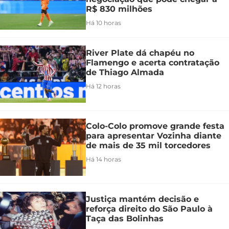
R$ 830 milhões
Há 10 horas
River Plate dá chapéu no
Flamengo e acerta contratação
de Thiago Almada
Há 12 horas
Colo-Colo promove grande festa
para apresentar Vozinha diante
de mais de 35 mil torcedores
Há 14 horas
Justiça mantém decisão e
reforça direito do São Paulo à
Taça das Bolinhas