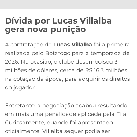
Dívida por Lucas Villalba
gera nova punição
A contratação de
Lucas Villalba
foi a primeira
realizada pelo Botafogo para a temporada de
2026. Na ocasião, o clube desembolsou 3
milhões de dólares, cerca de R$ 16,3 milhões
na cotação da época, para adquirir os direitos
do jogador.
Entretanto, a negociação acabou resultando
em mais uma penalidade aplicada pela Fifa.
Curiosamente, quando foi apresentado
oficialmente, Villalba sequer podia ser