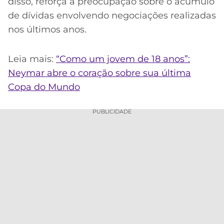
disso, reforça a preocupação sobre o acúmulo
de dívidas envolvendo negociações realizadas
nos últimos anos.
Leia mais:
“Como um jovem de 18 anos”:
Neymar abre o coração sobre sua última
Copa do Mundo
PUBLICIDADE