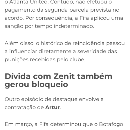
o Atlanta United. Contudo, não efetuou o
pagamento da segunda parcela prevista no
acordo. Por consequência, a Fifa aplicou uma
sanção por tempo indeterminado.
Além disso, o histórico de reincidência passou
a influenciar diretamente a severidade das
punições recebidas pelo clube.
Dívida com Zenit também
gerou bloqueio
Outro episódio de destaque envolve a
contratação de
Artur
.
Em março, a Fifa determinou que o Botafogo