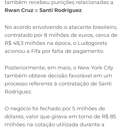
também recebeu punições relacionadas a
Rwan Cruz
e
Santi Rodríguez
.
No acordo envolvendo o atacante brasileiro,
contratado por 8 milhões de euros, cerca de
R$ 48,3 milhões na época, o Ludogorets
acionou a Fifa por falta de pagamento.
Posteriormente, em maio, o New York City
também obteve decisão favorável em um
processo referente à contratação de Santi
Rodríguez.
O negócio foi fechado por 5 milhões de
dólares, valor que girava em torno de R$ 85
milhões na cotação utilizada durante a