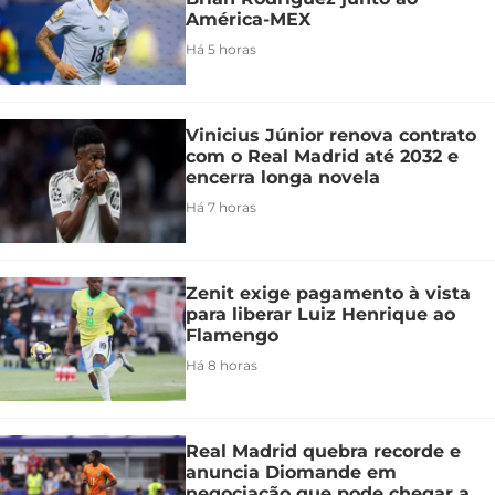
América-MEX
Há 5 horas
Vinicius Júnior renova contrato
com o Real Madrid até 2032 e
encerra longa novela
Há 7 horas
Zenit exige pagamento à vista
para liberar Luiz Henrique ao
Flamengo
Há 8 horas
Real Madrid quebra recorde e
anuncia Diomande em
negociação que pode chegar a