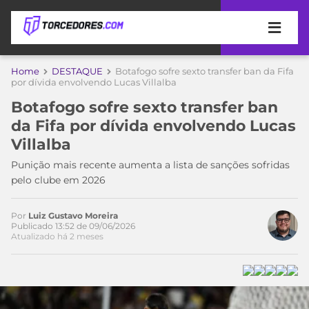
APOSTAS
Home
DESTAQUE
Botafogo sofre sexto transfer ban da Fifa
por dívida envolvendo Lucas Villalba
ÚLTIMAS
DICAS
Botafogo sofre sexto transfer ban
DE
da Fifa por dívida envolvendo Lucas
APOSTA
COPA
Villalba
DO
MUNDO
MELHORES
Punição mais recente aumenta a lista de sanções sofridas
SITES
pelo clube em 2026
DE
TIMES
APOSTAS
Por
Luiz Gustavo Moreira
2026
Publicado 13:52 de 09/06/2026
Atualizado há 2 meses
CAMPEONATOS
MEU
TIME
CÓDIGO
MÍDIA
PROMOCIONAL
BRASILEIRÃO
ESPORTIVA
BETBOOM
PALMEIRAS
SÉRIE
A