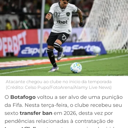
MERCADO
CÓDIGO
CORINTHIANS
DA
DE
LIBERTADORES
BOLA
INDICAÇÃO
SÃO
BET365
PAULO
COPA
PALPITES
DO
CÓDIGO
BRASIL
SANTOS
BETANO
PREMIER
FLAMENGO
MELHORES
LEAGUE
APPS
DE
FLUMINENSE
COPA
Atacante chegou ao clube no ínicio da temporada
APOSTAS
(Crédito: Celso Pupo/FotoArena/Alamy Live News)
SUL-
BOTAFOGO
AMERICANA
O
Botafogo
voltou a ser alvo de uma punição
CASSINOS
da Fifa. Nesta terça-feira, o clube recebeu seu
ONLINE
VASCO
LIGA
sexto
transfer ban
em 2026, desta vez por
DOS
pendências relacionadas à contratação de
MELHORES
CAMPEÕES
INTERNACIONAL