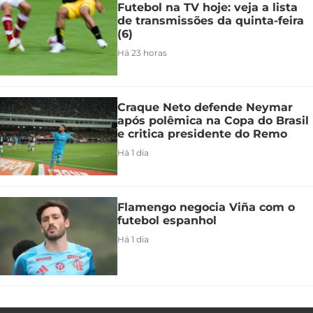
Futebol na TV hoje: veja a lista
de transmissões da quinta-feira
(6)
Há 23 horas
Craque Neto defende Neymar
após polêmica na Copa do Brasil
e critica presidente do Remo
Há 1 dia
Flamengo negocia Viña com o
futebol espanhol
Há 1 dia