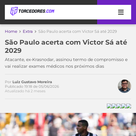
APOSTAS
Home
Extra
São Paulo acerta com Victor Sá até 2029
São Paulo acerta com Victor Sá até
ÚLTIMAS
DICAS
DE
2029
APOSTA
COPA
Atacante, ex-Krasnodar, assinou termo de compromisso e
DO
vai realizar exames médicos nos próximos dias
MUNDO
MELHORES
SITES
Por
Luiz Gustavo Moreira
DE
Publicado 19:18 de 05/06/2026
TIMES
Atualizado há 2 meses
APOSTAS
2026
CAMPEONATOS
MEU
TIME
CÓDIGO
MÍDIA
PROMOCIONAL
BRASILEIRÃO
ESPORTIVA
BETBOOM
PALMEIRAS
SÉRIE
A