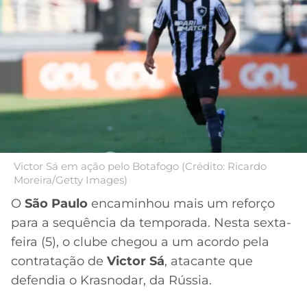
MERCADO
CÓDIGO
CORINTHIANS
DA
DE
LIBERTADORES
BOLA
INDICAÇÃO
SÃO
BET365
PAULO
COPA
PALPITES
DO
CÓDIGO
BRASIL
SANTOS
BETANO
PREMIER
FLAMENGO
MELHORES
LEAGUE
Victor Sá em ação pelo Botafogo (Crédito: Ricardo
APPS
Moreira/Getty Images)
DE
FLUMINENSE
COPA
APOSTAS
O
São Paulo
encaminhou mais um reforço
SUL-
para a sequência da temporada. Nesta sexta-
BOTAFOGO
AMERICANA
CASSINOS
feira (5), o clube chegou a um acordo pela
ONLINE
contratação de
Victor Sá
, atacante que
VASCO
LIGA
DOS
defendia o Krasnodar, da Rússia.
MELHORES
CAMPEÕES
INTERNACIONAL