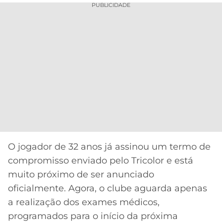
CASSINOS
PUBLICIDADE
ONLINE
LALIGA
2026
GRÊMIO
ATLÉTICO
MG
CRUZEIRO
O jogador de 32 anos já assinou um termo de
compromisso enviado pelo Tricolor e está
muito próximo de ser anunciado
oficialmente. Agora, o clube aguarda apenas
a realização dos exames médicos,
programados para o início da próxima