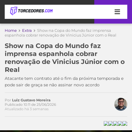
APOSTAS
Home
Extra
Show na Copa do Mundo faz imprensa
espanhola cobrar renovação de Vinicius Júnior com o Real
ÚLTIMAS
DICAS
Show na Copa do Mundo faz
DE
imprensa espanhola cobrar
APOSTA
COPA
renovação de Vinicius Júnior com o
DO
Real
MUNDO
MELHORES
SITES
Atacante tem contrato até o fim da próxima temporada e
DE
pode sair de graça se não assinar novo acordo
TIMES
APOSTAS
2026
Por
Luiz Gustavo Moreira
CAMPEONATOS
MEU
Publicado 10:11 de 25/06/2026
TIME
Atualizado há 3 semanas
CÓDIGO
MÍDIA
PROMOCIONAL
BRASILEIRÃO
ESPORTIVA
BETBOOM
PALMEIRAS
SÉRIE
A