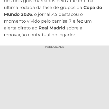
CASSINOS
dos dois gols marcados pelo atacante na
ONLINE
última rodada da fase de grupos da
Copa do
LALIGA
2026
GRÊMIO
Mundo 2026
, o jornal
AS
destacou o
momento vivido pelo camisa 7 e fez um
ATLÉTICO
alerta direto ao
Real Madrid
sobre a
MG
renovação contratual do jogador.
CRUZEIRO
PUBLICIDADE