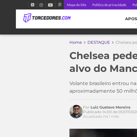
Mapa do Site
Política de privacidade
Pol
APOS
Home
DESTAQUE
Chelsea pe
Chelsea pede
alvo do Manc
Volante brasileiro entrou n
aproximadamente 50 milhõe
Por
Luiz Gustavo Moreira
Publicado 14:00 de 05/07/202
Atualizado há 1 mês