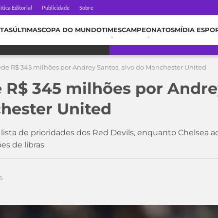
ítica Editorial
Publicidade
Sobre
TAS
ÚLTIMAS
COPA DO MUNDO
TIMES
CAMPEONATOS
MÍDIA ESPO
de R$ 345 milhões por Andrey Santos, alvo do Manchester United
 R$ 345 milhões por Andre
hester United
a lista de prioridades dos Red Devils, enquanto Chelsea a
s de libras
6