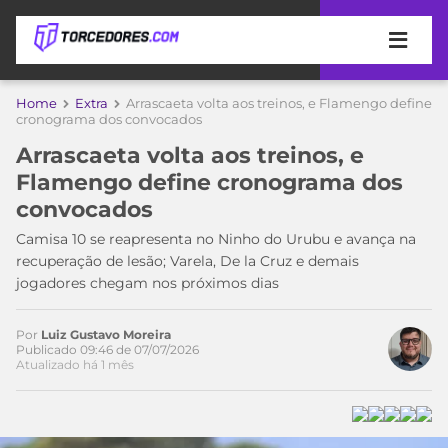
APOSTAS
Home
Extra
Arrascaeta volta aos treinos, e Flamengo define
cronograma dos convocados
ÚLTIMAS
DICAS
Arrascaeta volta aos treinos, e
DE
Flamengo define cronograma dos
APOSTA
COPA
convocados
DO
MUNDO
MELHORES
Camisa 10 se reapresenta no Ninho do Urubu e avança na
SITES
recuperação de lesão; Varela, De la Cruz e demais
DE
jogadores chegam nos próximos dias
TIMES
APOSTAS
2026
Por
Luiz Gustavo Moreira
CAMPEONATOS
MEU
Publicado 09:46 de 07/07/2026
Atualizado há 1 mês
TIME
CÓDIGO
MÍDIA
PROMOCIONAL
BRASILEIRÃO
ESPORTIVA
BETBOOM
PALMEIRAS
SÉRIE
A