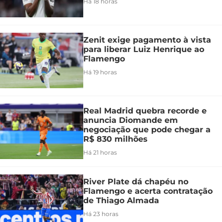
Há 18 horas
Zenit exige pagamento à vista
para liberar Luiz Henrique ao
Flamengo
Há 19 horas
Real Madrid quebra recorde e
anuncia Diomande em
negociação que pode chegar a
R$ 830 milhões
Há 21 horas
River Plate dá chapéu no
Flamengo e acerta contratação
de Thiago Almada
Há 23 horas