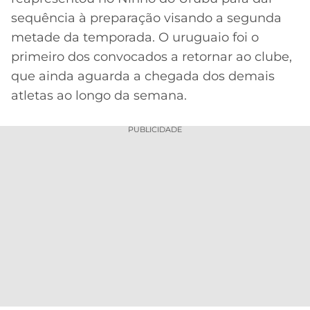
CASSINOS
ONLINE
sequência à preparação visando a segunda
LALIGA
2026
GRÊMIO
metade da temporada. O uruguaio foi o
primeiro dos convocados a retornar ao clube,
ATLÉTICO
que ainda aguarda a chegada dos demais
MG
atletas ao longo da semana.
CRUZEIRO
PUBLICIDADE