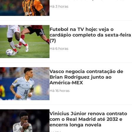
Há 3 horas
Futebol na TV hoje: veja o
cardápio completo da sexta-feira
(7)
Há 6 horas
Vasco negocia contratação de
Brian Rodríguez junto ao
América-MEX
Há 16 horas
Vinicius Júnior renova contrato
com o Real Madrid até 2032 e
encerra longa novela