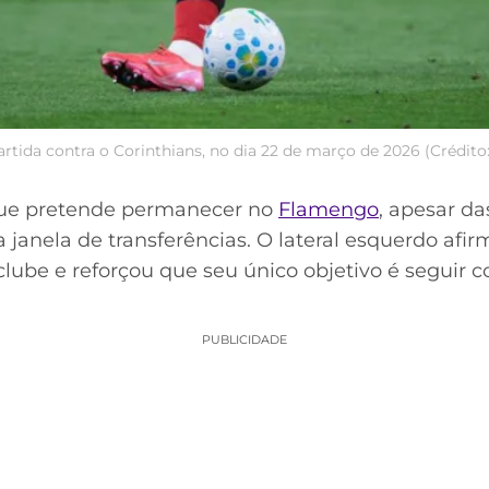
tida contra o Corinthians, no dia 22 de março de 2026 (Crédit
que pretende permanecer no
Flamengo
, apesar d
 janela de transferências. O lateral esquerdo af
clube e reforçou que seu único objetivo é seguir 
PUBLICIDADE