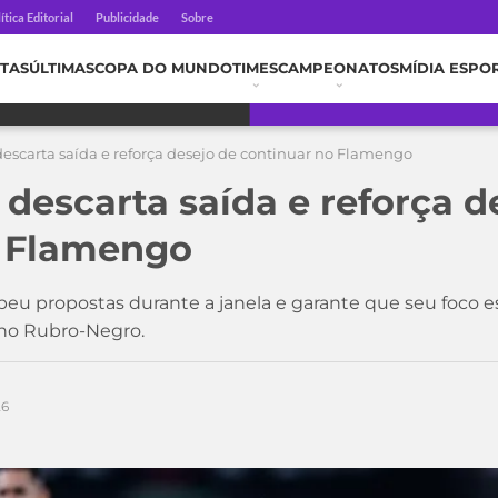
ítica Editorial
Publicidade
Sobre
TAS
ÚLTIMAS
COPA DO MUNDO
TIMES
CAMPEONATOS
MÍDIA ESPO
descarta saída e reforça desejo de continuar no Flamengo
descarta saída e reforça d
o Flamengo
beu propostas durante a janela e garante que seu foco e
no Rubro-Negro.
26