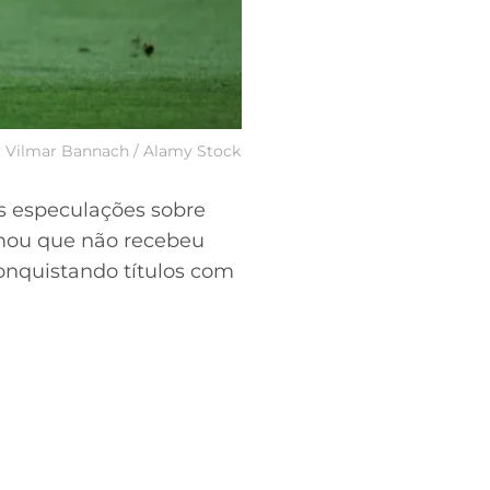
o: Vilmar Bannach / Alamy Stock
as especulações sobre
irmou que não recebeu
conquistando títulos com