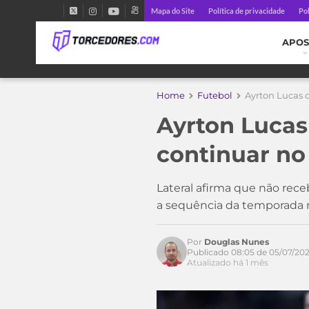
Mapa do Site
Política de privacidade
Pol
APOS
Home
Futebol
Ayrton Lucas 
Ayrton Lucas 
continuar n
Lateral afirma que não rece
a sequência da temporada 
Por
Douglas Nunes
Publicado 08:05 de 05/07/20
Atualizado há 1 mês