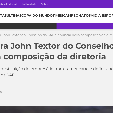
ítica Editorial
Publicidade
Sobre
TAS
ÚLTIMAS
COPA DO MUNDO
TIMES
CAMPEONATOS
MÍDIA ESPO
ra John Textor do Conselho da SAF e anuncia nova composição da dire
ira John Textor do Conselh
 composição da diretoria
 destituição do empresário norte-americano e definiu no
 da SAF
6