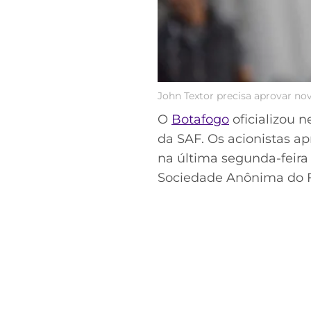
John Textor precisa aprovar no
O
Botafogo
oficializou n
da SAF. Os acionistas a
na última segunda-feira
Sociedade Anônima do F