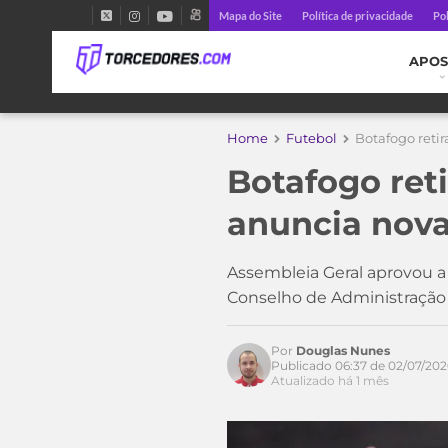
Mapa do Site
Política de privacidade
Pol
APOS
Home
Futebol
Botafogo reti
Botafogo ret
anuncia nova
Assembleia Geral aprovou a
Conselho de Administração
Por
Douglas Nunes
Publicado 06:37 de 02/07/202
Atualizado há 1 mês