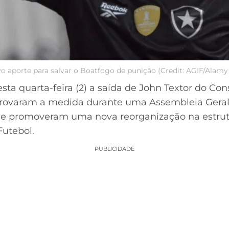
vo aporte para salvar o Boatfogo de punição (Credit: AGIF/Alamy
esta quarta-feira (2) a saída de John Textor do C
provaram a medida durante uma Assembleia Geral 
 e promoveram uma nova reorganização na estrut
utebol.
PUBLICIDADE