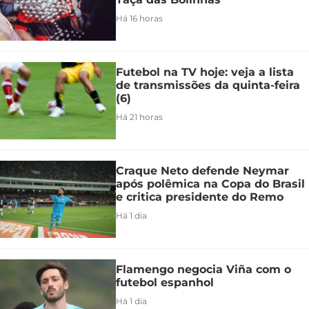
Há 16 horas
Futebol na TV hoje: veja a lista
de transmissões da quinta-feira
(6)
Há 21 horas
Craque Neto defende Neymar
após polêmica na Copa do Brasil
e critica presidente do Remo
Há 1 dia
Flamengo negocia Viña com o
futebol espanhol
Há 1 dia