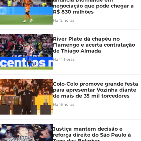
negociação que pode chegar a
R$ 830 milhões
Há 12 horas
River Plate dá chapéu no
Flamengo e acerta contratação
de Thiago Almada
Há 14 horas
Colo-Colo promove grande festa
para apresentar Vozinha diante
de mais de 35 mil torcedores
Há 16 horas
Justiça mantém decisão e
reforça direito do São Paulo à
Taça das Bolinhas