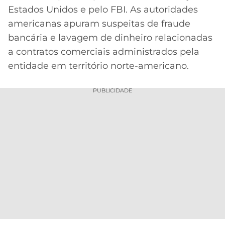
CASSINOS
Estados Unidos e pelo FBI. As autoridades
ONLINE
LALIGA
2026
GRÊMIO
americanas apuram suspeitas de fraude
bancária e lavagem de dinheiro relacionadas
ATLÉTICO
a contratos comerciais administrados pela
MG
entidade em território norte-americano.
CRUZEIRO
PUBLICIDADE