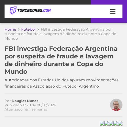
APOSTAS
Home
Futebol
FBI investiga Federação Argentina por
suspeita de fraude e lavagem de dinheiro durante a Copa do
Mundo
ÚLTIMAS
DICAS
DE
FBI investiga Federação Argentina
APOSTA
COPA
por suspeita de fraude e lavagem
DO
de dinheiro durante a Copa do
MUNDO
MELHORES
Mundo
SITES
DE
Autoridades dos Estados Unidos apuram movimentações
TIMES
APOSTAS
financeiras da Associação do Futebol Argentino
2026
CAMPEONATOS
MEU
Por
Douglas Nunes
TIME
Publicado 17:20 de 08/07/2026
CÓDIGO
Atualizado há 4 semanas
MÍDIA
PROMOCIONAL
BRASILEIRÃO
ESPORTIVA
BETBOOM
PALMEIRAS
SÉRIE
A