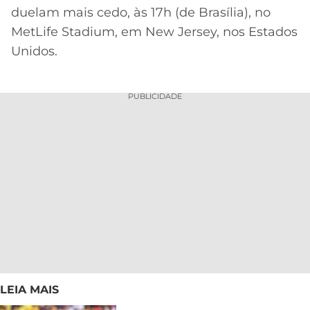
duelam mais cedo, às 17h (de Brasília), no
MetLife Stadium, em New Jersey, nos Estados
Unidos.
PUBLICIDADE
LEIA MAIS