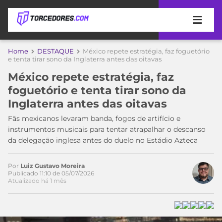
APOSTAS
Home
DESTAQUE
México repete estratégia, faz foguetório
e tenta tirar sono da Inglaterra antes das oitavas
ÚLTIMAS
DICAS
México repete estratégia, faz
DE
foguetório e tenta tirar sono da
APOSTA
COPA
Inglaterra antes das oitavas
DO
MUNDO
MELHORES
Fãs mexicanos levaram banda, fogos de artifício e
SITES
instrumentos musicais para tentar atrapalhar o descanso
DE
da delegação inglesa antes do duelo no Estádio Azteca
TIMES
APOSTAS
2026
Por
Luiz Gustavo Moreira
CAMPEONATOS
MEU
Publicado 11:10 de 05/07/2026
Atualizado há 1 mês
TIME
CÓDIGO
MÍDIA
PROMOCIONAL
BRASILEIRÃO
ESPORTIVA
BETBOOM
PALMEIRAS
SÉRIE
A