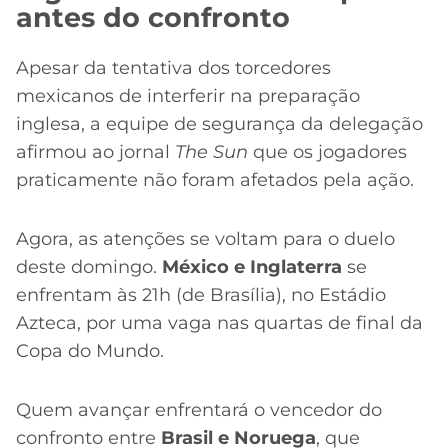
antes do confronto
Apesar da tentativa dos torcedores
mexicanos de interferir na preparação
inglesa, a equipe de segurança da delegação
afirmou ao jornal
The Sun
que os jogadores
praticamente não foram afetados pela ação.
Agora, as atenções se voltam para o duelo
deste domingo.
México e Inglaterra
se
enfrentam às 21h (de Brasília), no Estádio
Azteca, por uma vaga nas quartas de final da
Copa do Mundo.
Quem avançar enfrentará o vencedor do
confronto entre
Brasil e Noruega
, que