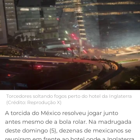
MERCADO
CÓDIGO
CORINTHIANS
DA
DE
LIBERTADORES
BOLA
INDICAÇÃO
SÃO
BET365
PAULO
COPA
PALPITES
DO
CÓDIGO
BRASIL
SANTOS
BETANO
PREMIER
FLAMENGO
MELHORES
LEAGUE
APPS
DE
FLUMINENSE
COPA
APOSTAS
SUL-
Torcedores soltando fogos perto do hotel da Inglaterra
(Crédito: Reprodução X)
BOTAFOGO
AMERICANA
CASSINOS
A torcida do México resolveu jogar junto
ONLINE
VASCO
LIGA
antes mesmo de a bola rolar. Na madrugada
DOS
deste domingo (5), dezenas de mexicanos se
MELHORES
CAMPEÕES
INTERNACIONAL
reuniram em frente ao hotel onde a Inglaterra