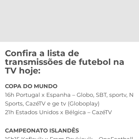
Confira a lista de
transmissões de futebol na
TV hoje:
COPA DO MUNDO
16h Portugal x Espanha – Globo, SBT, sportv, N
Sports, CazéTV e ge tv (Globoplay)
21h Estados Unidos x Bélgica – CazéTV
CAMPEONATO ISLANDÊS