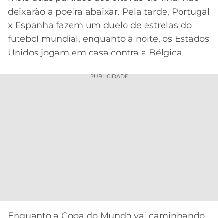
CASSINOS
deixarão a poeira abaixar. Pela tarde, Portugal
ONLINE
LALIGA
2026
GRÊMIO
x Espanha fazem um duelo de estrelas do
futebol mundial, enquanto à noite, os Estados
ATLÉTICO
Unidos jogam em casa contra a Bélgica.
MG
PUBLICIDADE
CRUZEIRO
Enquanto a Copa do Mundo vai caminhando