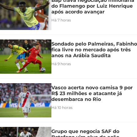
Bap trava negociação milionária
do Flamengo por Luiz Henrique
após acordo avançar
Há 7 horas
Sondado pelo Palmeiras, Fabinho
fica livre no mercado após três
anos na Arábia Saudita
Há 9 horas
Vasco acerta novo camisa 9 por
R$ 23 milhões e atacante já
desembarca no Rio
Há 10 horas
Grupo que negocia SAF do