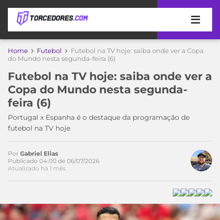
APOSTAS
Home
Futebol
Futebol na TV hoje: saiba onde ver a Copa
do Mundo nesta segunda-feira (6)
ÚLTIMAS
DICAS
Futebol na TV hoje: saiba onde ver a
DE
Copa do Mundo nesta segunda-
APOSTA
COPA
feira (6)
DO
MUNDO
MELHORES
Portugal x Espanha é o destaque da programação de
SITES
futebol na TV hoje
DE
TIMES
APOSTAS
Por
Gabriel Elias
2026
Publicado 04:00 de 06/07/2026
Atualizado há 1 mês
CAMPEONATOS
MEU
TIME
CÓDIGO
MÍDIA
PROMOCIONAL
BRASILEIRÃO
ESPORTIVA
BETBOOM
PALMEIRAS
SÉRIE
A