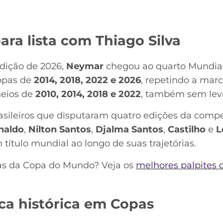
ra lista com Thiago Silva
dição de 2026,
Neymar
chegou ao quarto Mundial 
Copas de
2014, 2018, 2022 e 2026
, repetindo a marc
neios de
2010, 2014, 2018 e 2022
, também sem leva
rasileiros que disputaram quatro edições da compe
naldo
,
Nilton Santos
,
Djalma Santos
,
Castilho
e
L
ítulo mundial ao longo de suas trajetórias.
das da Copa do Mundo? Veja os
melhores palpites 
ca histórica em Copas