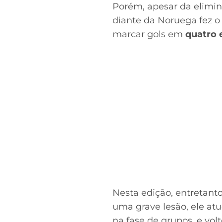
Porém, apesar da elimin
diante da Noruega fez o
marcar gols em
quatro 
Nesta edição, entretant
uma grave lesão, ele at
na fase de grupos, e vol