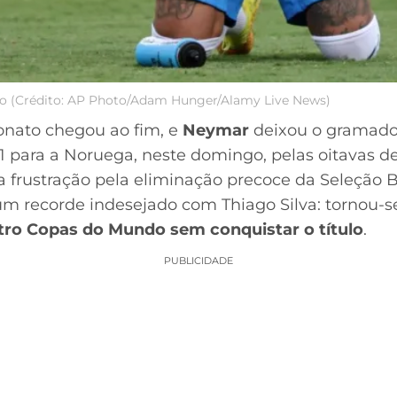
o (Crédito: AP Photo/Adam Hunger/Alamy Live News)
nato chegou ao fim, e
Neymar
deixou o gramado
a 1 para a Noruega, neste domingo, pelas oitavas de
a frustração pela eliminação precoce da Seleção Br
 um recorde indesejado com Thiago Silva: tornou-
tro Copas do Mundo sem conquistar o título
.
PUBLICIDADE