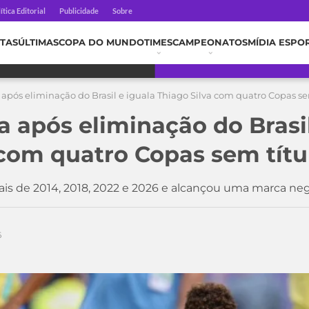
ítica Editorial
Publicidade
Sobre
TAS
ÚLTIMAS
COPA DO MUNDO
TIMES
CAMPEONATOS
MÍDIA ESPO
após eliminação do Brasil e iguala Thiago Silva com quatro Copas se
 após eliminação do Brasil
 com quatro Copas sem títu
s de 2014, 2018, 2022 e 2026 e alcançou uma marca nega
6