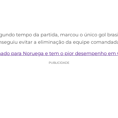
undo tempo da partida, marcou o único gol brasile
seguiu evitar a eliminação da equipe comandada 
minado para Noruega e tem o pior desempenho em
PUBLICIDADE