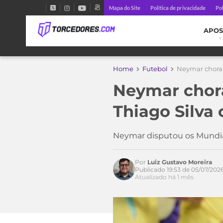
Mapa do Site
Política de privacidade
Pol
APOS
Home
Futebol
Neymar chora 
Neymar chora
Thiago Silva
Neymar disputou os Mundiai
Por
Luiz Gustavo Moreira
Publicado 19:53 de 05/07/202
Atualizado há 1 mês