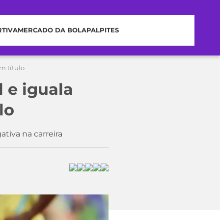
RTIVA
MERCADO DA BOLA
PALPITES
m título
 e iguala
lo
tiva na carreira