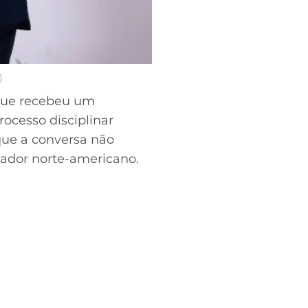
)
) que recebeu um
ocesso disciplinar
que a conversa não
gador norte-americano.