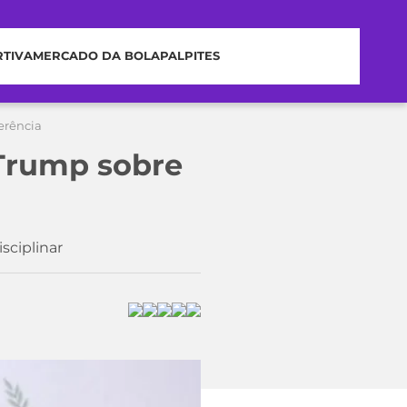
RTIVA
MERCADO DA BOLA
PALPITES
erência
 Trump sobre
sciplinar