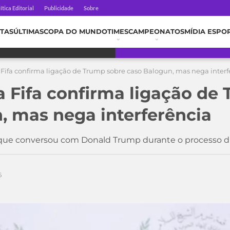
ítica Editorial
Publicidade
Sobre
TAS
ÚLTIMAS
COPA DO MUNDO
TIMES
CAMPEONATOS
MÍDIA ESPO
 Fifa confirma ligação de Trump sobre caso Balogun, mas nega interf
a Fifa confirma ligação de
, mas nega interferência
 que conversou com Donald Trump durante o processo di
6