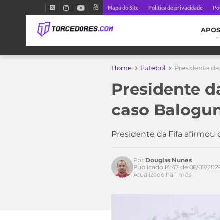
Mapa do Site
Política de privacidade
Pol
APOS
Home
Futebol
Presidente da
Presidente d
caso Balogun
Presidente da Fifa afirmou
Por
Douglas Nunes
Publicado 14:47 de 06/07/202
Atualizado há 1 mês