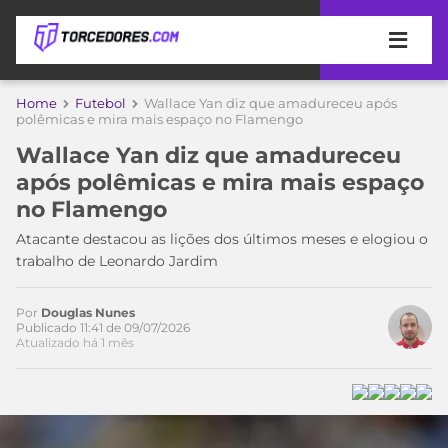
APOSTAS
Home
Futebol
Wallace Yan diz que amadureceu após
polêmicas e mira mais espaço no Flamengo
ÚLTIMAS
DICAS
Wallace Yan diz que amadureceu
DE
após polêmicas e mira mais espaço
APOSTA
COPA
no Flamengo
DO
MUNDO
MELHORES
Atacante destacou as lições dos últimos meses e elogiou o
SITES
trabalho de Leonardo Jardim
DE
TIMES
APOSTAS
Por
Douglas Nunes
2026
Publicado 11:41 de 09/07/2026
Atualizado há 1 mês
CAMPEONATOS
MEU
TIME
CÓDIGO
MÍDIA
PROMOCIONAL
BRASILEIRÃO
ESPORTIVA
BETBOOM
PALMEIRAS
SÉRIE
A