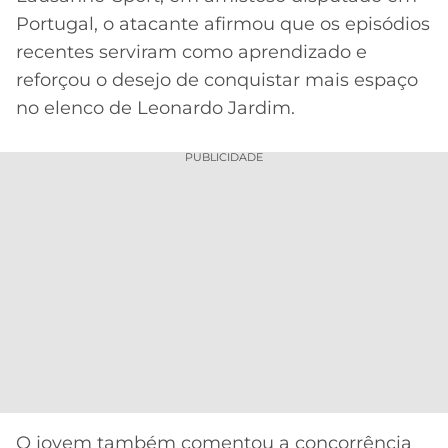
CASSINOS
Portugal, o atacante afirmou que os episódios
ONLINE
LALIGA
2026
GRÊMIO
recentes serviram como aprendizado e
reforçou o desejo de conquistar mais espaço
ATLÉTICO
no elenco de Leonardo Jardim.
MG
PUBLICIDADE
CRUZEIRO
O jovem também comentou a concorrência