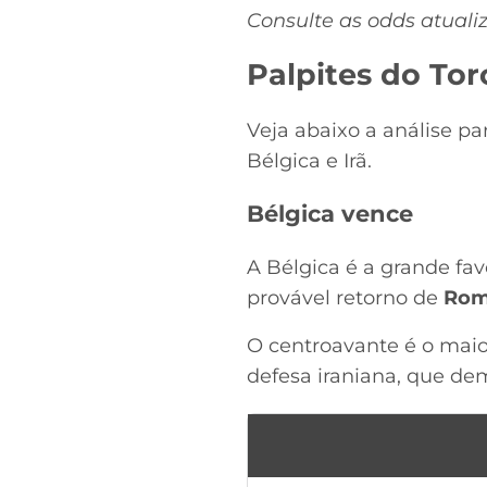
Consulte as odds atuali
Palpites do Tor
Veja abaixo a análise pa
Bélgica e Irã.
Bélgica vence
A Bélgica é a grande fav
provável retorno de
Rom
O centroavante é o maior
defesa iraniana, que dem