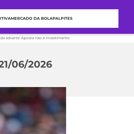
RTIVA
MERCADO DA BOLA
PALPITES
nda adverte: Aposta não é investimento
 21/06/2026