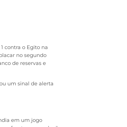
1 contra o Egito na
o placar no segundo
anco de reservas e
ou um sinal de alerta
ândia em um jogo