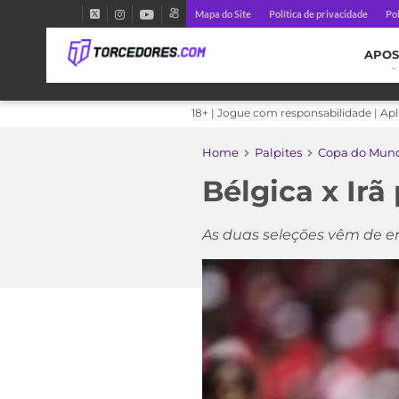
Mapa do Site
Política de privacidade
Pol
APOS
18+ | Jogue com responsabilidade | Ap
Home
Palpites
Copa do Mun
Bélgica x Irã
As duas seleções vêm de e