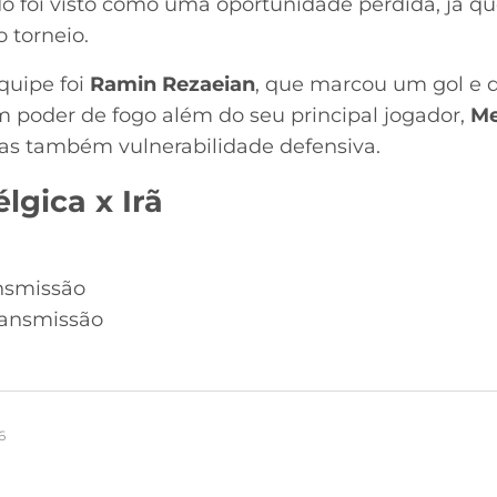
o foi visto como uma oportunidade perdida, já q
 torneio.
quipe foi
Ramin Rezaeian
, que marcou um gol e 
 poder de fogo além do seu principal jogador,
Me
as também vulnerabilidade defensiva.
lgica x Irã
nsmissão
ansmissão
6