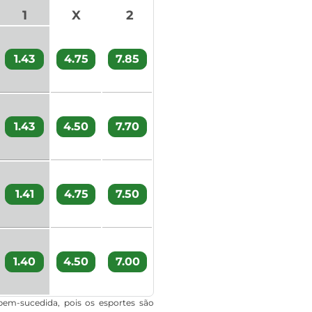
1
X
2
1.43
4.75
7.85
1.43
4.50
7.70
1.41
4.75
7.50
1.40
4.50
7.00
 bem-sucedida, pois os esportes são