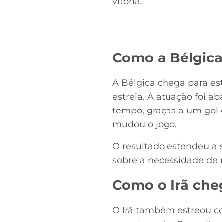
vitória.
Como a Bélgica
A Bélgica chega para es
estreia. A atuação foi a
tempo, graças a um gol 
mudou o jogo.
O resultado estendeu a s
sobre a necessidade de m
Como o Irã che
O Irã também estreou c