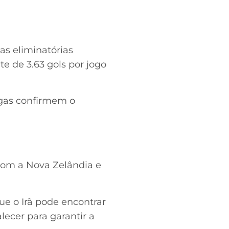
as eliminatórias
e de 3.63 gols por jogo
lgas confirmem o
 com a Nova Zelândia e
que o Irã pode encontrar
lecer para garantir a