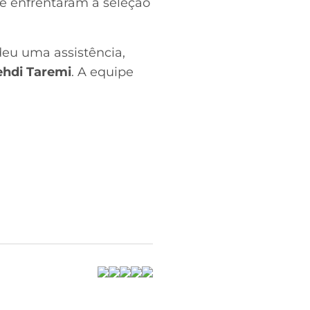
ue enfrentaram a seleção
deu uma assistência,
hdi Taremi
. A equipe