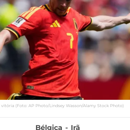
a vitória (Foto: AP Photo/Lindsey Wasson/Alamy Stock Photo)
Bélgica
Irã