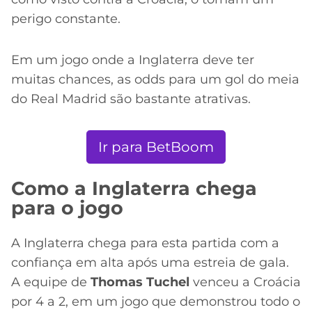
perigo constante.
Em um jogo onde a Inglaterra deve ter
muitas chances, as odds para um gol do meia
do Real Madrid são bastante atrativas.
Ir para BetBoom
Como a Inglaterra chega
para o jogo
A Inglaterra chega para esta partida com a
confiança em alta após uma estreia de gala.
A equipe de
Thomas Tuchel
venceu a Croácia
por 4 a 2, em um jogo que demonstrou todo o