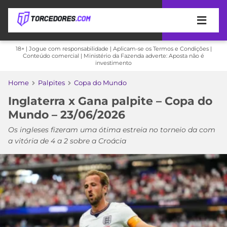
APOSTAS
18+ | Jogue com responsabilidade | Aplicam-se os Termos e Condições |
Conteúdo comercial | Ministério da Fazenda adverte: Aposta não é
investimento
ÚLTIMAS
DICAS
DE
Home
Palpites
Copa do Mundo
APOSTA
COPA
Inglaterra x Gana palpite – Copa do
DO
Mundo – 23/06/2026
MUNDO
MELHORES
Os ingleses fizeram uma ótima estreia no torneio da com
SITES
a vitória de 4 a 2 sobre a Croácia
DE
TIMES
APOSTAS
2026
CAMPEONATOS
MEU
TIME
CÓDIGO
MÍDIA
PROMOCIONAL
BRASILEIRÃO
ESPORTIVA
BETBOOM
PALMEIRAS
SÉRIE
A