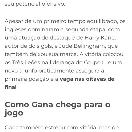
seu potencial ofensivo.
Apesar de um primeiro tempo equilibrado, os
ingleses dominaram a segunda etapa, com
uma atuação de destaque de Harry Kane,
autor de dois gols, e Jude Bellingham, que
também deixou sua marca. A vitória colocou
os Três Leões na liderança do Grupo L, e um
novo triunfo praticamente assegura a
primeira posição e a
vaga nas oitavas de
final
.
Como Gana chega para o
jogo
Gana também estreou com vitória, mas de