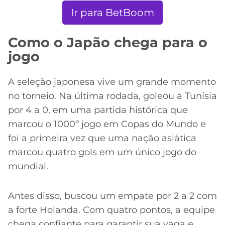
Ir para BetBoom
Como o Japão chega para o
jogo
A seleção japonesa vive um grande momento
no torneio. Na última rodada, goleou a Tunísia
por 4 a 0, em uma partida histórica que
marcou o 1000º jogo em Copas do Mundo e
foi a primeira vez que uma nação asiática
marcou quatro gols em um único jogo do
mundial.
Antes disso, buscou um empate por 2 a 2 com
a forte Holanda. Com quatro pontos, a equipe
chega confiante para garantir sua vaga e