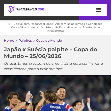
APOSTAS
18+ | Jogue com responsabilidade | Aplicam-se os Termos e Condições |
Conteúdo comercial | Ministério da Fazenda adverte: Aposta não é
investimento
ÚLTIMAS
DICAS
DE
Home
Palpites
Copa do Mundo
APOSTA
COPA
Japão x Suécia palpite – Copa do
DO
Mundo – 25/06/2026
MUNDO
MELHORES
Os dois times precisam de uma vitória para confirmar a
SITES
classificação para a próxima fase
DE
TIMES
APOSTAS
2026
CAMPEONATOS
MEU
TIME
CÓDIGO
MÍDIA
PROMOCIONAL
BRASILEIRÃO
ESPORTIVA
BETBOOM
PALMEIRAS
SÉRIE
A