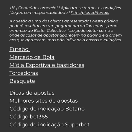
+18 | Conteúdo comercial | Aplicam-se termos e condições
| Jogue com responsabilidade |
Princípios editoriais
A adesão a uma das ofertas apresentadas nesta página
poderá resultar em um pagamento ao Torcedores, uma
empresa da Better Collective. Isso pode afetar como e
onde as casas de apostas aparecem na página e a ordem
em que aparecem, mas não influencia nossas avaliações.
Futebol
Mercado da Bola
Mídia Esportiva e bastidores
Torcedoras
Basquete
Dicas de apostas
Melhores sites de apostas
Código de indicação Betano
Código bet365
Código de indicação Superbet