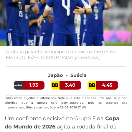
MERCADO
CÓDIGO
CORINTHIANS
DA
DE
LIBERTADORES
BOLA
INDICAÇÃO
SÃO
BET365
PAULO
COPA
PALPITES
DO
CÓDIGO
BRASIL
SANTOS
BETANO
A vitória garante as equipes na próxima fase (Foto:
MATSUO .K/AFLO SPORT/Alamy Live New)
PREMIER
FLAMENGO
MELHORES
LEAGUE
APPS
Japão
Suécia
DE
FLUMINENSE
COPA
1.93
3.40
4.45
APOSTAS
SUL-
BOTAFOGO
AMERICANA
Odds estão sujeitos a alterações. Note que esta é apenas uma análise e não
CASSINOS
significa que a aposta será bem-sucedida, pois os esportes são
imprevisíveis.Última atualização em
23-06-2026 17h10
ONLINE
VASCO
LIGA
Um confronto decisivo no Grupo F da
Copa
DOS
MELHORES
CAMPEÕES
do Mundo de 2026
agita a rodada final da
INTERNACIONAL