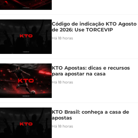
Código de indicação KTO Agosto
de 2026: Use TORCEVIP
Há 18 horas
KTO Apostas: dicas e recursos
para apostar na casa
Há 18 horas
KTO Brasil: conheça a casa de
apostas
Há 18 horas