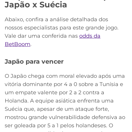
Japão x Suécia
Abaixo, confira a análise detalhada dos
nossos especialistas para este grande jogo.
Vale dar uma conferida nas
odds da
BetBoom
.
Japão para vencer
O Japão chega com moral elevado após uma
vitória dominante por 4 a 0 sobre a Tunísia e
um empate valente por 2 a 2 contra a
Holanda. A equipe asiática enfrenta uma
Suécia que, apesar de um ataque forte,
mostrou grande vulnerabilidade defensiva ao
ser goleada por 5 a 1 pelos holandeses. O