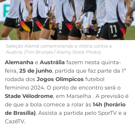
MERCADO
CÓDIGO
CORINTHIANS
DA
DE
LIBERTADORES
BOLA
INDICAÇÃO
SÃO
BET365
PAULO
COPA
PALPITES
DO
CÓDIGO
BRASIL
Seleção Alemã comemorando a vitória contra a
SANTOS
Áustria. (Tim Brünjes / Alamy Stock Photo).
BETANO
Alemanha
e
Austrália
fazem nesta quinta-
PREMIER
FLAMENGO
MELHORES
LEAGUE
feira,
25 de junho
, partida que faz parte da 1ª
APPS
rodada dos
Jogos Olímpicos
futebol
DE
FLUMINENSE
COPA
feminino 2024. O ponto de encontro será o
APOSTAS
SUL-
Stade Vélodrome
, em Marselha . A previsão é
BOTAFOGO
AMERICANA
de que a bola comece a rolar às
14h (horário
CASSINOS
ONLINE
de Brasília)
. Assista a partida pelo SporTV e a
VASCO
LIGA
CazéTV.
DOS
MELHORES
CAMPEÕES
INTERNACIONAL