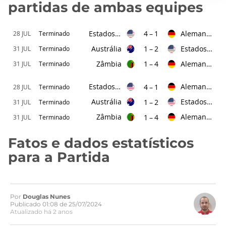
partidas de ambas equipes
Estados Unidos
Alemanha
4
–
1
28 JUL
Terminado
Austrália
Estados Unidos
1
–
2
31 JUL
Terminado
Zâmbia
Alemanha
1
–
4
31 JUL
Terminado
Estados Unidos
Alemanha
4
–
1
28 JUL
Terminado
Austrália
Estados Unidos
1
–
2
31 JUL
Terminado
Zâmbia
Alemanha
1
–
4
31 JUL
Terminado
Fatos e dados estatísticos
para a Partida
Por
Douglas Nunes
Publicado 01:08 de 25/07/2024
Atualizado há 2 anos