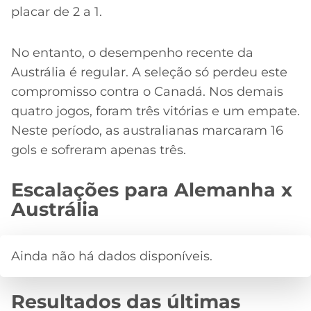
placar de 2 a 1.
No entanto, o desempenho recente da
Austrália é regular. A seleção só perdeu este
compromisso contra o Canadá. Nos demais
quatro jogos, foram três vitórias e um empate.
Neste período, as australianas marcaram 16
gols e sofreram apenas três.
Escalações para Alemanha x
Austrália
Resultados das últimas