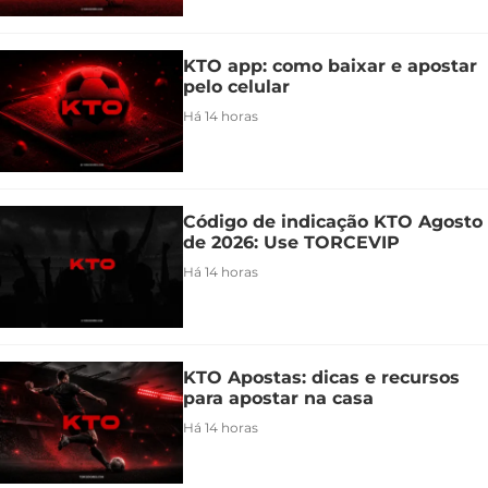
KTO app: como baixar e apostar
pelo celular
Há 14 horas
Código de indicação KTO Agosto
de 2026: Use TORCEVIP
Há 14 horas
KTO Apostas: dicas e recursos
para apostar na casa
Há 14 horas