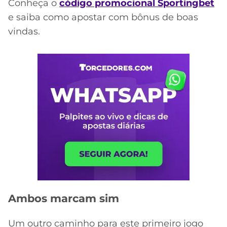
Conheça o
código promocional Sportingbet
e saiba como apostar com bônus de boas
vindas.
Ambos marcam sim
Um outro caminho para este primeiro jogo