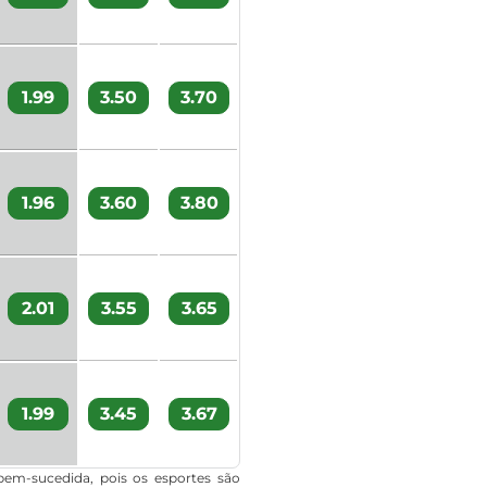
1.99
3.50
3.70
1.96
3.60
3.80
2.01
3.55
3.65
1.99
3.45
3.67
 bem-sucedida, pois os esportes são