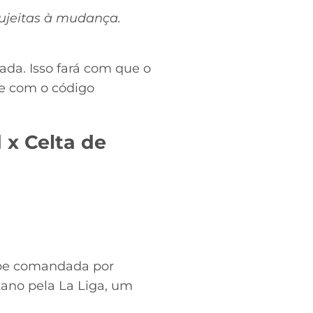
sujeitas à mudança.
da. Isso fará com que o
se com o código
 x Celta de
uipe comandada por
tano pela La Liga, um