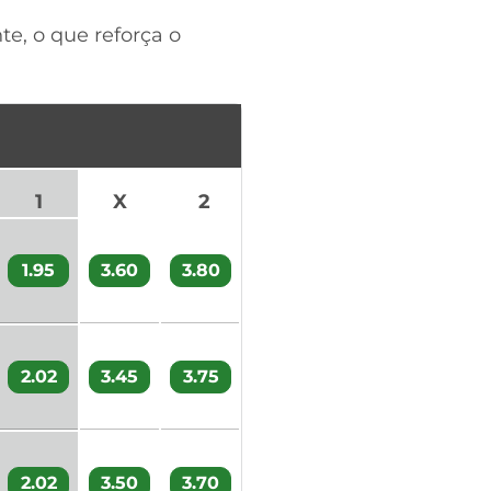
te, o que reforça o
1
X
2
1.95
3.60
3.80
2.02
3.45
3.75
2.02
3.50
3.70