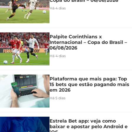
Copa do Brasil – 06/08/2026
Há 4 dias
Palpite Corinthians x
Internacional – Copa do Brasil –
06/08/2026
Há 4 dias
Plataforma que mais paga: Top
15 bets que estão pagando mais
em 2026
Há 5 dias
Estrela Bet app: veja como
baixar e apostar pelo Android e