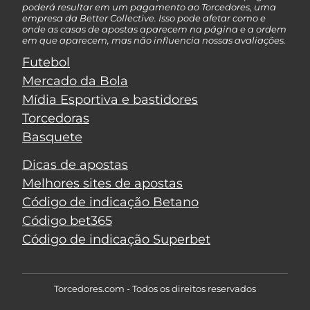
poderá resultar em um pagamento ao Torcedores, uma
empresa da Better Collective. Isso pode afetar como e
onde as casas de apostas aparecem na página e a ordem
em que aparecem, mas não influencia nossas avaliações.
Futebol
Mercado da Bola
Mídia Esportiva e bastidores
Torcedoras
Basquete
Dicas de apostas
Melhores sites de apostas
Código de indicação Betano
Código bet365
Código de indicação Superbet
Torcedores.com - Todos os direitos reservados