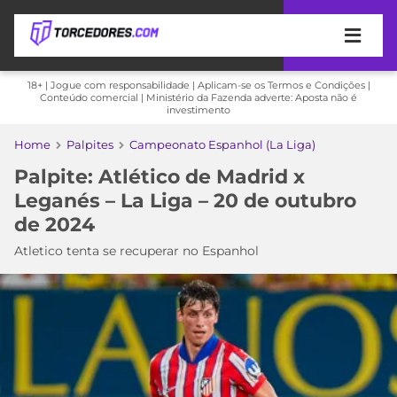
APOSTAS
18+ | Jogue com responsabilidade | Aplicam-se os Termos e Condições |
Conteúdo comercial | Ministério da Fazenda adverte: Aposta não é
investimento
ÚLTIMAS
DICAS
DE
Home
Palpites
Campeonato Espanhol (La Liga)
APOSTA
COPA
Palpite: Atlético de Madrid x
DO
Leganés – La Liga – 20 de outubro
MUNDO
MELHORES
de 2024
SITES
DE
Atletico tenta se recuperar no Espanhol
TIMES
APOSTAS
2026
CAMPEONATOS
MEU
TIME
CÓDIGO
MÍDIA
PROMOCIONAL
BRASILEIRÃO
ESPORTIVA
BETBOOM
PALMEIRAS
SÉRIE
A