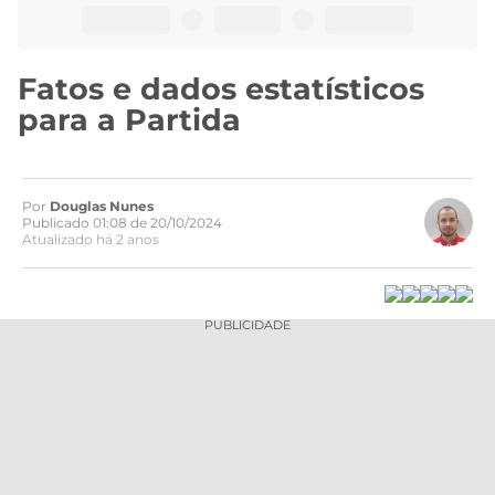
Fatos e dados estatísticos
para a Partida
Por
Douglas Nunes
Publicado 01:08 de 20/10/2024
Atualizado há 2 anos
PUBLICIDADE