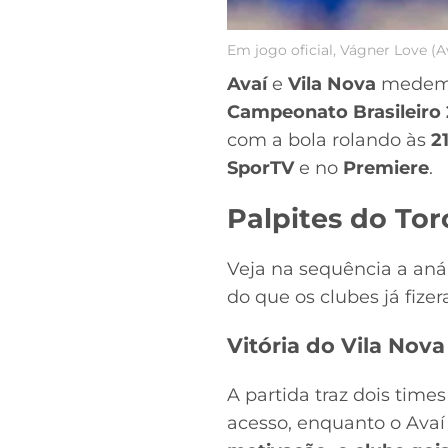
Em jogo oficial, Vágner Love (A
Avaí
e
Vila Nova
medem 
Campeonato Brasileiro
com a bola rolando às
2
SporTV
e no
Premiere
.
Palpites do Tor
Veja na sequência a aná
do que os clubes já fize
Vitória do Vila Nova
A partida traz dois time
acesso, enquanto o Avaí 