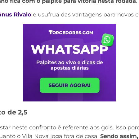
no fica com o palpite para vitória nesta rodada
.
ônus Rivalo
e usufrua das vantagens para novos cl
xo de 2,5
tar neste confronto é referente aos gols. Isso po
uanto o Vila Nova joga fora de casa.
Sendo assim, 