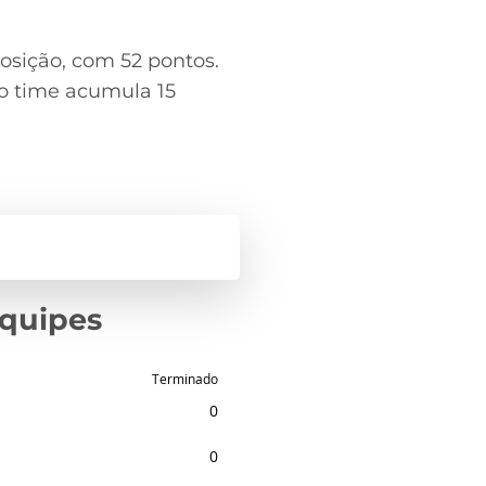
posição, com 52 pontos.
 o time acumula 15
equipes
Terminado
0
0