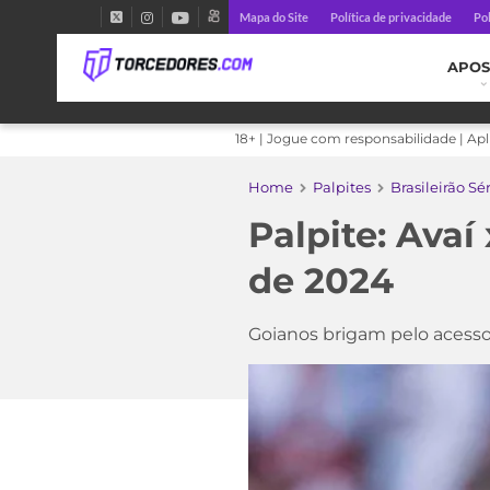
Mapa do Site
Política de privacidade
Pol
APOS
18+ | Jogue com responsabilidade | Ap
Home
Palpites
Brasileirão Sé
Palpite: Avaí
de 2024
Goianos brigam pelo acesso