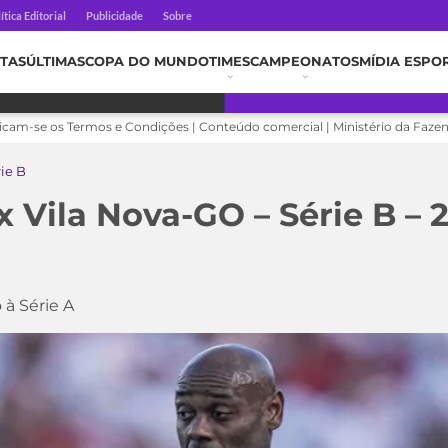
ítica Editorial
Publicidade
Sobre
TAS
ÚLTIMAS
COPA DO MUNDO
TIMES
CAMPEONATOS
MÍDIA ESPO
licam-se os Termos e Condições | Conteúdo comercial | Ministério da Faze
rie B
 x Vila Nova-GO – Série B –
 à Série A