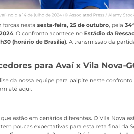
vaí) no dia 14 de julho de 2024 (© Associated Press / Alamy Stoc
forças nesta
sexta-feira, 25 de outubro
, pela
34ª
 2024
. O confronto acontece no
Estádio da Ressa
1h30 (horário de Brasília)
. A transmissão da partid
cedores para Avaí x Vila Nova-G
lise da nossa equipe para palpite neste confront
ram até aqui.
s que estão em cenários diferentes. O Vila Nova es
tem poucas expectativas para esta reta final da S