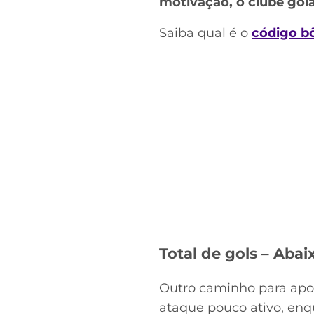
motivação, o clube goia
Saiba qual é o
código b
Total de gols – Abai
Outro caminho para apos
ataque pouco ativo, enq