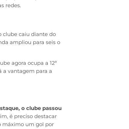
s redes.
o clube caiu diante do
nda ampliou para seis o
lube agora ocupa a 12ª
Já a vantagem para a
taque, o clube passou
sim, é preciso destacar
no máximo um gol por