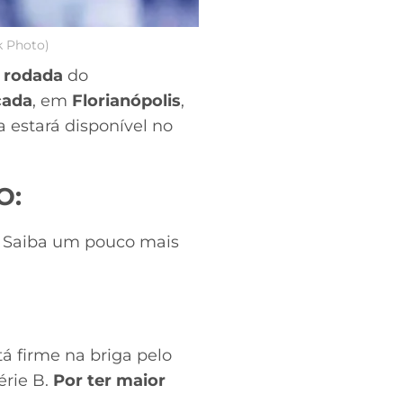
k Photo)
 rodada
do
cada
, em
Florianópolis
,
a estará disponível no
O:
o. Saiba um pouco mais
tá firme na briga pelo
érie B.
Por ter maior