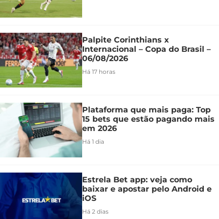
Palpite Corinthians x
Internacional – Copa do Brasil –
06/08/2026
Há 17 horas
Plataforma que mais paga: Top
15 bets que estão pagando mais
em 2026
Há 1 dia
Estrela Bet app: veja como
baixar e apostar pelo Android e
iOS
Há 2 dias