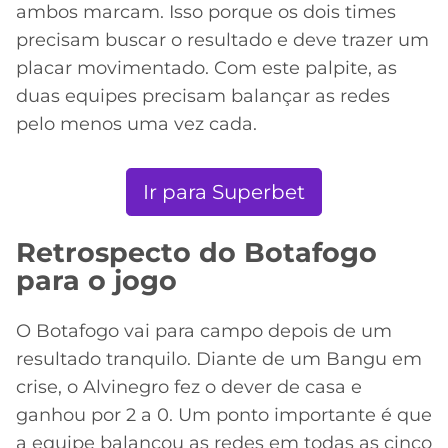
ambos marcam. Isso porque os dois times
precisam buscar o resultado e deve trazer um
placar movimentado. Com este palpite, as
duas equipes precisam balançar as redes
pelo menos uma vez cada.
Ir para Superbet
Retrospecto do Botafogo
para o jogo
O Botafogo vai para campo depois de um
resultado tranquilo. Diante de um Bangu em
crise, o Alvinegro fez o dever de casa e
ganhou por 2 a 0. Um ponto importante é que
a equipe balançou as redes em todas as cinco