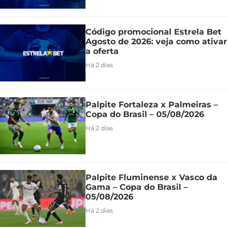
Código promocional Estrela Bet
Agosto de 2026: veja como ativar
a oferta
Há 2 dias
Palpite Fortaleza x Palmeiras –
Copa do Brasil – 05/08/2026
Há 2 dias
Palpite Fluminense x Vasco da
Gama – Copa do Brasil –
05/08/2026
Há 2 dias