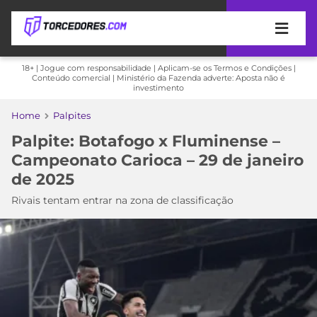
APOSTAS
18+ | Jogue com responsabilidade | Aplicam-se os Termos e Condições |
Conteúdo comercial | Ministério da Fazenda adverte: Aposta não é
investimento
ÚLTIMAS
DICAS
DE
Home
Palpites
APOSTA
COPA
Palpite: Botafogo x Fluminense –
DO
Campeonato Carioca – 29 de janeiro
MUNDO
MELHORES
de 2025
SITES
DE
Rivais tentam entrar na zona de classificação
TIMES
APOSTAS
2026
CAMPEONATOS
MEU
TIME
CÓDIGO
MÍDIA
PROMOCIONAL
BRASILEIRÃO
ESPORTIVA
BETBOOM
PALMEIRAS
SÉRIE
A