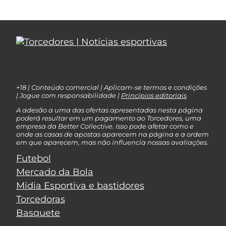
+18 | Conteúdo comercial | Aplicam-se termos e condições
| Jogue com responsabilidade |
Princípios editoriais
A adesão a uma das ofertas apresentadas nesta página
poderá resultar em um pagamento ao Torcedores, uma
empresa da Better Collective. Isso pode afetar como e
onde as casas de apostas aparecem na página e a ordem
em que aparecem, mas não influencia nossas avaliações.
Futebol
Mercado da Bola
Mídia Esportiva e bastidores
Torcedoras
Basquete