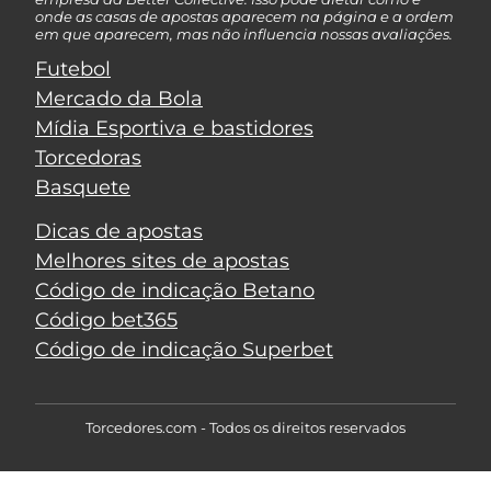
onde as casas de apostas aparecem na página e a ordem
em que aparecem, mas não influencia nossas avaliações.
Futebol
Mercado da Bola
Mídia Esportiva e bastidores
Torcedoras
Basquete
Dicas de apostas
Melhores sites de apostas
Código de indicação Betano
Código bet365
Código de indicação Superbet
Torcedores.com - Todos os direitos reservados