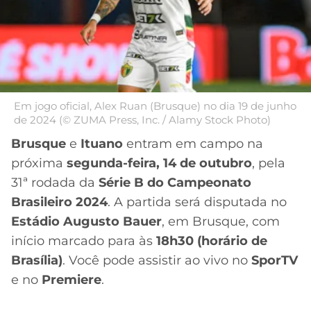
MERCADO
CÓDIGO
CORINTHIANS
DA
DE
LIBERTADORES
BOLA
INDICAÇÃO
SÃO
BET365
PAULO
COPA
PALPITES
DO
CÓDIGO
BRASIL
Em jogo oficial, Alex Ruan (Brusque) no dia 19 de junho
SANTOS
de 2024 (© ZUMA Press, Inc. / Alamy Stock Photo)
BETANO
Brusque
e
Ituano
entram em campo na
PREMIER
FLAMENGO
MELHORES
LEAGUE
próxima
segunda-feira, 14 de outubro
, pela
APPS
31ª rodada da
Série B do Campeonato
DE
FLUMINENSE
COPA
Brasileiro 2024
. A partida será disputada no
APOSTAS
SUL-
Estádio Augusto Bauer
, em Brusque, com
BOTAFOGO
AMERICANA
início marcado para às
18h30 (horário de
CASSINOS
ONLINE
Brasília)
. Você pode assistir ao vivo no
SporTV
VASCO
LIGA
e no
Premiere
.
DOS
MELHORES
CAMPEÕES
INTERNACIONAL