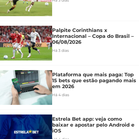
Há 3 dias
Palpite Corinthians x
Internacional – Copa do Brasil –
06/08/2026
Há 3 dias
Plataforma que mais paga: Top
15 bets que estão pagando mais
em 2026
Há 4 dias
Estrela Bet app: veja como
baixar e apostar pelo Android e
iOS