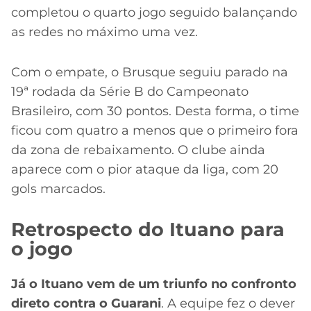
completou o quarto jogo seguido balançando
as redes no máximo uma vez.
Com o empate, o Brusque seguiu parado na
19ª rodada da Série B do Campeonato
Brasileiro, com 30 pontos. Desta forma, o time
ficou com quatro a menos que o primeiro fora
da zona de rebaixamento. O clube ainda
aparece com o pior ataque da liga, com 20
gols marcados.
Retrospecto do Ituano para
o jogo
Já o Ituano vem de um triunfo no confronto
direto contra o Guarani
. A equipe fez o dever