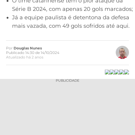
O time catarinense tem o pior ataque da
Série B 2024, com apenas 20 gols marcados;
Já a equipe paulista é detentona da defesa
mais vazada, com 49 gols sofridos até aqui.
Por
Douglas Nunes
Publicado 14:30 de 14/10/2024
Atualizado há 2 anos
PUBLICIDADE