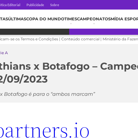
ítica Editorial
Publicidade
Sobre
TAS
ÚLTIMAS
COPA DO MUNDO
TIMES
CAMPEONATOS
MÍDIA ESPO
licam-se os Termos e Condições | Conteúdo comercial | Ministério da Faze
rie A
nthians x Botafogo – Camp
22/09/2023
 x Botafogo
é para o “ambos marcam”