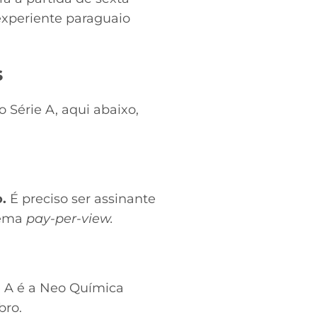
 experiente paraguaio
s
 Série A, aqui abaixo,
o.
É preciso ser assinante
tema
pay-per-view.
ie A é a Neo Química
mbro.