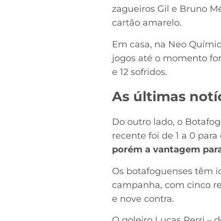
zagueiros Gil e Bruno M
cartão amarelo.
Em casa, na Neo Químic
jogos até o momento for
e 12 sofridos.
As últimas notí
Do outro lado, o Botafog
recente foi de 1 a 0 par
porém a vantagem para 
Os botafoguenses têm id
campanha, com cinco resu
e nove contra.
O goleiro Lucas Perri –