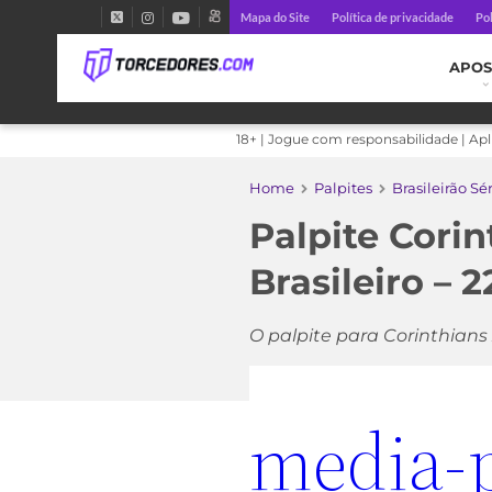
Mapa do Site
Política de privacidade
Pol
APOS
18+ | Jogue com responsabilidade | Ap
Home
Palpites
Brasileirão Sé
Palpite Cori
Brasileiro – 
O palpite para Corinthians