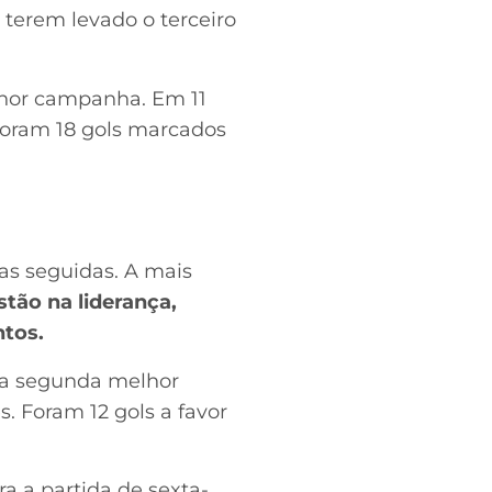
terem levado o terceiro
lhor campanha. Em 11
Foram 18 gols marcados
tas seguidas. A mais
stão na liderança,
ntos.
 da segunda melhor
. Foram 12 gols a favor
a a partida de sexta-