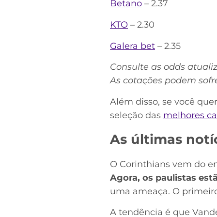
Betano
– 2.37
KTO
– 2.30
Galera bet
– 2.35
Consulte as odds atuali
As cotações podem sofre
Além disso, se você que
seleção das
melhores ca
As últimas notí
O Corinthians vem do em
Agora, os paulistas est
uma ameaça. O primeiro 
A tendência é que Vand