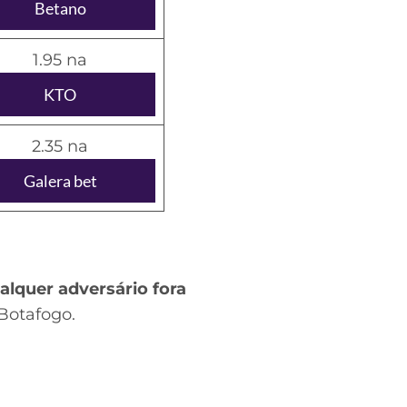
Betano
1.95 na
KTO
2.35 na
Galera bet
alquer adversário fora
 Botafogo.