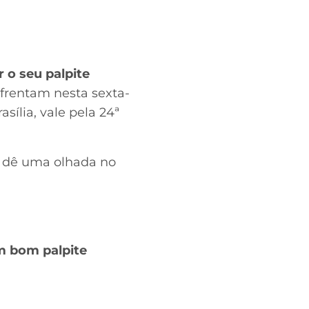
 o seu palpite
nfrentam nesta sexta-
sília, vale pela 24ª
, dê uma olhada no
m bom palpite