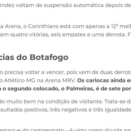
éndez voltam de suspensão automática depois de 
a Arena, o Corinthians está com apenas a 12ª me
am quatro vitórias, seis empates e uma derrota. 
cias do Botafogo
o precisa voltar a vencer, pois vem de duas derro
a o Atlético-MG na Arena MRV.
Os cariocas ainda e
o segundo colocado, o Palmeiras, é de sete po
o muito bem na condição de visitante. Trata-se
ltados positivos, três negativos e três igualdades
 destaque do campeonato – é visto como dúvida par