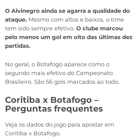
O Alvinegro ainda se agarra a qualidade do
ataque.
Mesmo com altos e baixos, o time
tem sido sempre efetivo.
O clube marcou
pelo menos um gol em oito das últimas dez
partidas.
No geral, o Botafogo aparece como o
segundo mais efetivo do Campeonato
Brasileiro. São 56 gols marcados ao todo.
Coritiba x Botafogo –
Perguntas frequentes
Veja os dados do jogo para apostar em
Coritiba x Botafogo.