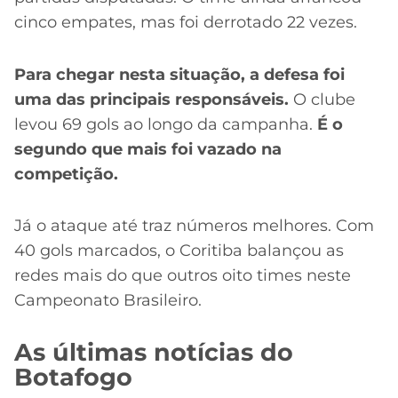
cinco empates, mas foi derrotado 22 vezes.
Para chegar nesta situação, a defesa foi
uma das principais responsáveis.
O clube
levou 69 gols ao longo da campanha.
É o
segundo que mais foi vazado na
competição.
Já o ataque até traz números melhores. Com
40 gols marcados, o Coritiba balançou as
redes mais do que outros oito times neste
Campeonato Brasileiro.
As últimas notícias do
Botafogo