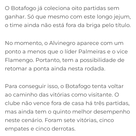
O Botafogo já coleciona oito partidas sem
ganhar. Só que mesmo com este longo jejum,
o time ainda não está fora da briga pelo título.
No momento, o Alvinegro aparece com um
ponto a menos que o líder Palmeiras e o vice
Flamengo. Portanto, tem a possibilidade de
retomar a ponta ainda nesta rodada.
Para conseguir isso, o Botafogo tenta voltar
ao caminho das vitórias como visitante. O
clube não vence fora de casa há três partidas,
mas ainda tem o quinto melhor desempenho
neste cenário. Foram sete vitórias, cinco
empates e cinco derrotas.