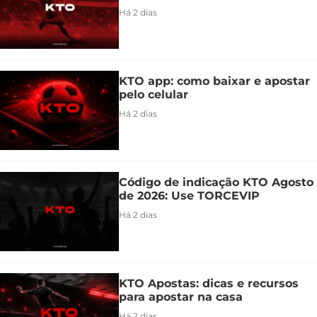
Há 2 dias
KTO app: como baixar e apostar
pelo celular
Há 2 dias
Código de indicação KTO Agosto
de 2026: Use TORCEVIP
Há 2 dias
KTO Apostas: dicas e recursos
para apostar na casa
Há 2 dias