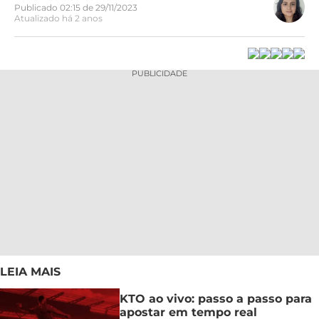
Publicado 02:15 de 29/11/2023
Atualizado há 2 anos
PUBLICIDADE
LEIA MAIS
KTO ao vivo: passo a passo para
apostar em tempo real