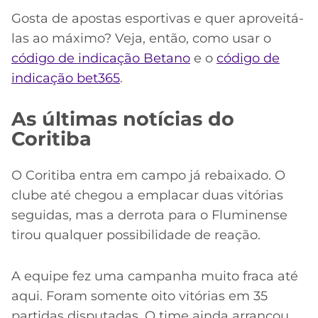
Gosta de apostas esportivas e quer aproveitá-
las ao máximo? Veja, então, como usar o
código de indicação Betano
e o
código de
indicação bet365
.
As últimas notícias do
Coritiba
O Coritiba entra em campo já rebaixado. O
clube até chegou a emplacar duas vitórias
seguidas, mas a derrota para o Fluminense
tirou qualquer possibilidade de reação.
A equipe fez uma campanha muito fraca até
aqui. Foram somente oito vitórias em 35
partidas disputadas. O time ainda arrancou