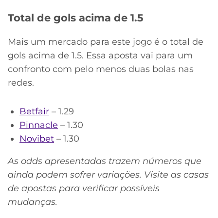
Total de gols acima de 1.5
Mais um mercado para este jogo é o total de
gols acima de 1.5. Essa aposta vai para um
confronto com pelo menos duas bolas nas
redes.
Betfair
– 1.29
Pinnacle
– 1.30
Novibet
– 1.30
As odds apresentadas trazem números que
ainda podem sofrer variações. Visite as casas
de apostas para verificar possíveis
mudanças.