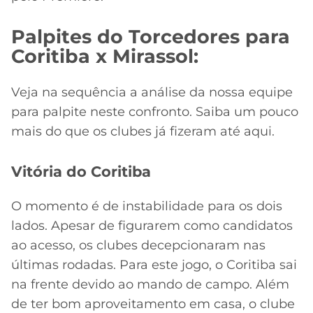
CASSINOS
ONLINE
LALIGA
2026
GRÊMIO
Palpites do Torcedores para
Coritiba x Mirassol:
ATLÉTICO
MG
Veja na sequência a análise da nossa equipe
para palpite neste confronto. Saiba um pouco
CRUZEIRO
mais do que os clubes já fizeram até aqui.
Vitória do Coritiba
O momento é de instabilidade para os dois
lados. Apesar de figurarem como candidatos
ao acesso, os clubes decepcionaram nas
últimas rodadas. Para este jogo, o Coritiba sai
na frente devido ao mando de campo. Além
de ter bom aproveitamento em casa, o clube