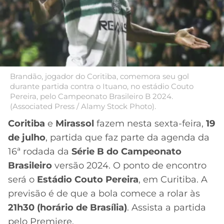
MERCADO
CÓDIGO
CORINTHIANS
DA
DE
LIBERTADORES
BOLA
INDICAÇÃO
SÃO
BET365
PAULO
COPA
PALPITES
DO
CÓDIGO
BRASIL
Brandão, jogador do Coritiba, comemora seu gol
SANTOS
durante partida contra o Ituano, no estádio Couto
BETANO
Pereira, pelo Campeonato Brasileiro B 2024.
PREMIER
(Associated Press / Alamy Stock Photo).
FLAMENGO
MELHORES
LEAGUE
Coritiba
e
Mirassol
fazem nesta sexta-feira,
19
APPS
DE
FLUMINENSE
de julho
, partida que faz parte da agenda da
COPA
APOSTAS
16ª rodada da
Série B do Campeonato
SUL-
BOTAFOGO
AMERICANA
Brasileiro
versão 2024. O ponto de encontro
CASSINOS
será o
Estádio Couto Pereira
, em Curitiba. A
ONLINE
VASCO
LIGA
previsão é de que a bola comece a rolar às
DOS
21h30 (horário de Brasília)
. Assista a partida
MELHORES
CAMPEÕES
INTERNACIONAL
pelo Premiere.