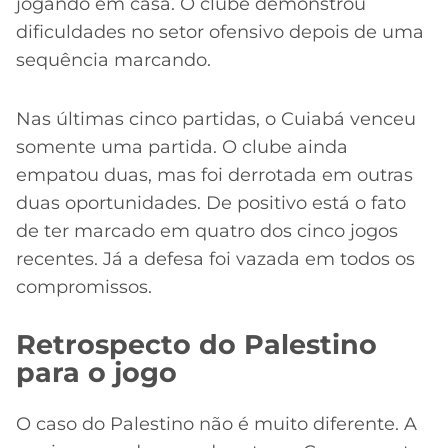
jogando em casa. O clube demonstrou
dificuldades no setor ofensivo depois de uma
sequência marcando.
Nas últimas cinco partidas, o Cuiabá venceu
somente uma partida. O clube ainda
empatou duas, mas foi derrotada em outras
duas oportunidades. De positivo está o fato
de ter marcado em quatro dos cinco jogos
recentes. Já a defesa foi vazada em todos os
compromissos.
Retrospecto do Palestino
para o jogo
O caso do Palestino não é muito diferente. A