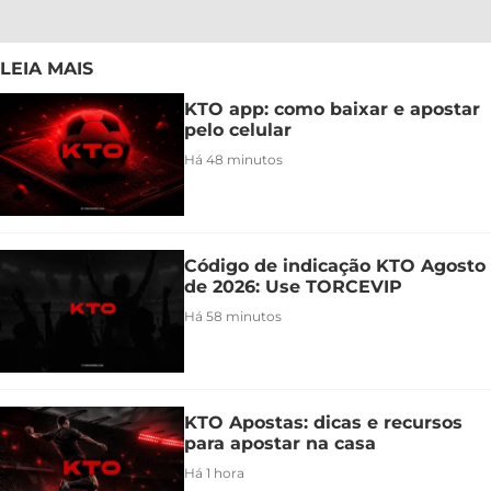
LEIA MAIS
KTO app: como baixar e apostar
pelo celular
Há 48 minutos
Código de indicação KTO Agosto
de 2026: Use TORCEVIP
Há 58 minutos
KTO Apostas: dicas e recursos
para apostar na casa
Há 1 hora