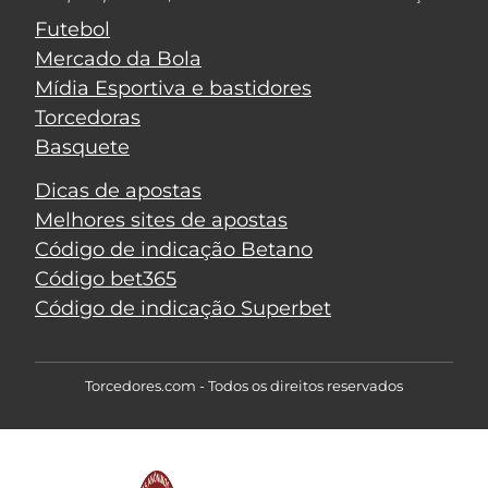
Futebol
Mercado da Bola
Mídia Esportiva e bastidores
Torcedoras
Basquete
Dicas de apostas
Melhores sites de apostas
Código de indicação Betano
Código bet365
Código de indicação Superbet
Torcedores.com - Todos os direitos reservados