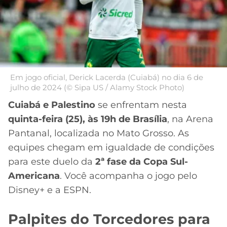
MERCADO
CÓDIGO
CORINTHIANS
DA
DE
LIBERTADORES
BOLA
INDICAÇÃO
SÃO
BET365
PAULO
COPA
PALPITES
DO
CÓDIGO
BRASIL
Em jogo oficial, Derick Lacerda (Cuiabá) no dia 6 de
SANTOS
julho de 2024 (© Sipa US / Alamy Stock Photo)
BETANO
Cuiabá e Palestino
se enfrentam nesta
PREMIER
FLAMENGO
MELHORES
LEAGUE
quinta-feira (25), às 19h de Brasília
, na Arena
APPS
Pantanal, localizada no Mato Grosso. As
DE
FLUMINENSE
COPA
equipes chegam em igualdade de condições
APOSTAS
SUL-
para este duelo da
2ª fase da Copa Sul-
BOTAFOGO
AMERICANA
Americana
. Você acompanha o jogo pelo
CASSINOS
ONLINE
Disney+ e a ESPN.
VASCO
LIGA
DOS
Palpites do Torcedores para
MELHORES
CAMPEÕES
INTERNACIONAL