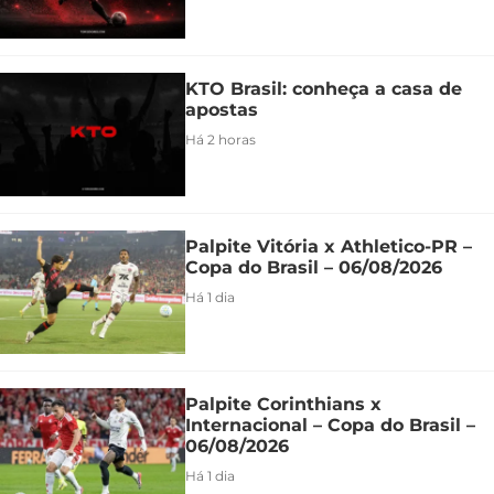
KTO Brasil: conheça a casa de
apostas
Há 2 horas
Palpite Vitória x Athletico-PR –
Copa do Brasil – 06/08/2026
Há 1 dia
Palpite Corinthians x
Internacional – Copa do Brasil –
06/08/2026
Há 1 dia