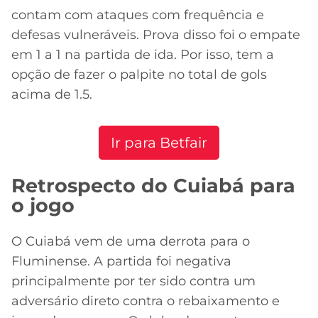
contam com ataques com frequência e
defesas vulneráveis. Prova disso foi o empate
em 1 a 1 na partida de ida. Por isso, tem a
opção de fazer o palpite no total de gols
acima de 1.5.
Ir para Betfair
Retrospecto do Cuiabá para
o jogo
O Cuiabá vem de uma derrota para o
Fluminense. A partida foi negativa
principalmente por ter sido contra um
adversário direto contra o rebaixamento e