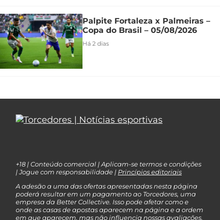
Palpite Fortaleza x Palmeiras –
Copa do Brasil – 05/08/2026
Há 2 dias
+18 | Conteúdo comercial | Aplicam-se termos e condições
| Jogue com responsabilidade |
Princípios editoriais
A adesão a uma das ofertas apresentadas nesta página
poderá resultar em um pagamento ao Torcedores, uma
empresa da Better Collective. Isso pode afetar como e
onde as casas de apostas aparecem na página e a ordem
em que aparecem, mas não influencia nossas avaliações.