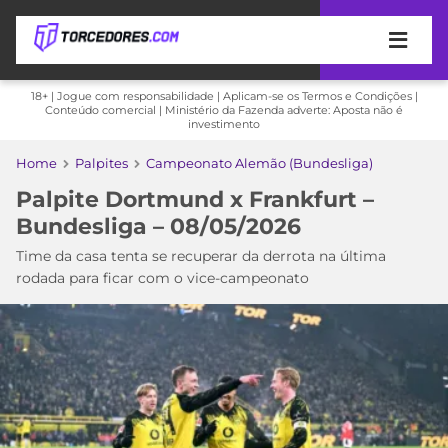
APOSTAS
18+ | Jogue com responsabilidade | Aplicam-se os Termos e Condições |
Conteúdo comercial | Ministério da Fazenda adverte: Aposta não é
investimento
ÚLTIMAS
DICAS
DE
Home
Palpites
Campeonato Alemão (Bundesliga)
APOSTA
COPA
Palpite Dortmund x Frankfurt –
DO
Bundesliga – 08/05/2026
MUNDO
MELHORES
Time da casa tenta se recuperar da derrota na última
SITES
rodada para ficar com o vice-campeonato
DE
TIMES
APOSTAS
2026
CAMPEONATOS
MEU
TIME
CÓDIGO
MÍDIA
PROMOCIONAL
BRASILEIRÃO
ESPORTIVA
BETBOOM
PALMEIRAS
SÉRIE
A