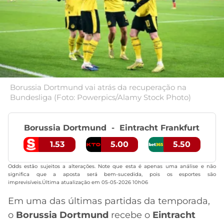
MERCADO
CÓDIGO
CORINTHIANS
DA
DE
LIBERTADORES
BOLA
INDICAÇÃO
SÃO
BET365
PAULO
COPA
PALPITES
DO
CÓDIGO
BRASIL
SANTOS
BETANO
Borussia Dortmund vai atrás da recuperação na
Bundesliga (Foto: Powerpics/Alamy Stock Photo)
PREMIER
FLAMENGO
MELHORES
LEAGUE
APPS
Borussia Dortmund
Eintracht Frankfurt
DE
FLUMINENSE
COPA
1.53
5.00
5.50
APOSTAS
SUL-
BOTAFOGO
AMERICANA
Odds estão sujeitos a alterações. Note que esta é apenas uma análise e não
CASSINOS
significa que a aposta será bem-sucedida, pois os esportes são
imprevisíveis.Última atualização em
05-05-2026 10h06
ONLINE
VASCO
LIGA
Em uma das últimas partidas da temporada,
DOS
MELHORES
CAMPEÕES
o
Borussia Dortmund
recebe o
Eintracht
INTERNACIONAL