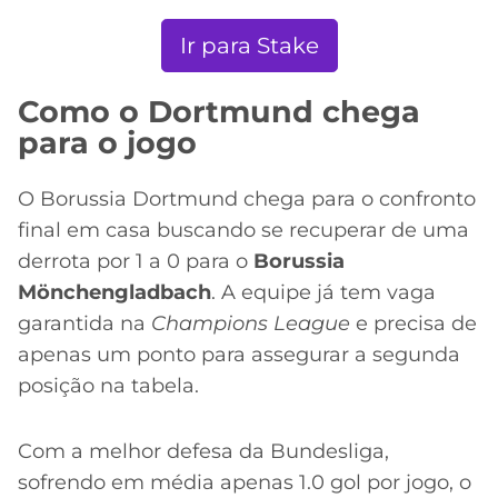
Ir para Stake
Como o Dortmund chega
para o jogo
O Borussia Dortmund chega para o confronto
final em casa buscando se recuperar de uma
derrota por 1 a 0 para o
Borussia
Mönchengladbach
. A equipe já tem vaga
garantida na
Champions League
e precisa de
apenas um ponto para assegurar a segunda
posição na tabela.
Com a melhor defesa da Bundesliga,
sofrendo em média apenas 1.0 gol por jogo, o