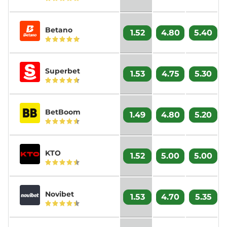
Betano
1.52
4.80
5.40
Superbet
1.53
4.75
5.30
BetBoom
1.49
4.80
5.20
KTO
1.52
5.00
5.00
Novibet
1.53
4.70
5.35