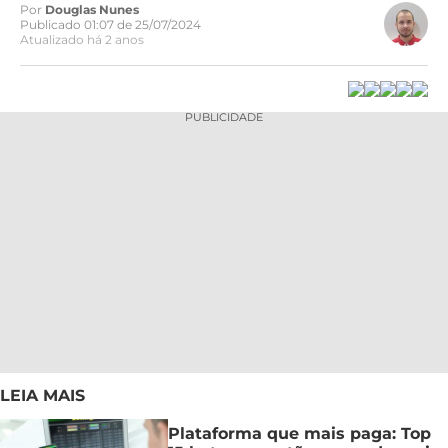
Por
Douglas Nunes
Publicado 01:07 de 25/07/2024
Atualizado há 2 anos
PUBLICIDADE
LEIA MAIS
Plataforma que mais paga: Top