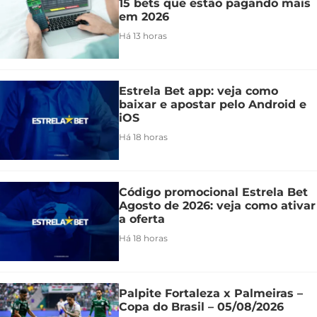
15 bets que estão pagando mais
em 2026
Há 13 horas
Estrela Bet app: veja como
baixar e apostar pelo Android e
iOS
Há 18 horas
Código promocional Estrela Bet
Agosto de 2026: veja como ativar
a oferta
Há 18 horas
Palpite Fortaleza x Palmeiras –
Copa do Brasil – 05/08/2026