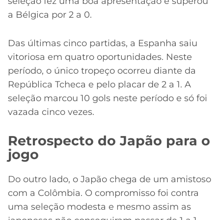
seleção fez uma boa apresentação e superou
a Bélgica por 2 a 0.
Das últimas cinco partidas, a Espanha saiu
vitoriosa em quatro oportunidades. Neste
período, o único tropeço ocorreu diante da
República Tcheca e pelo placar de 2 a 1. A
seleção marcou 10 gols neste período e só foi
vazada cinco vezes.
Retrospecto do Japão para o
jogo
Do outro lado, o Japão chega de um amistoso
com a Colômbia. O compromisso foi contra
uma seleção modesta e mesmo assim as