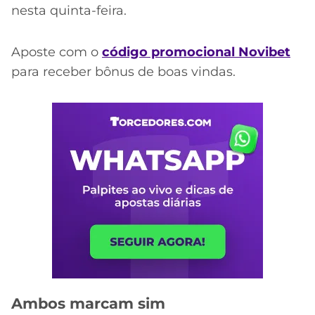
nesta quinta-feira.
Aposte com o
código promocional Novibet
para receber bônus de boas vindas.
Ambos marcam sim