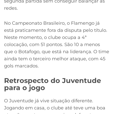
segunda partida sem conseguir balançar as
redes.
No Campeonato Brasileiro, o Flamengo já
está praticamente fora da disputa pelo título.
Neste momento, o clube ocupa a 4ª
colocação, com 51 pontos. São 10 a menos
que o Botafogo, que está na liderança. O time
ainda tem o terceiro melhor ataque, com 45
gols marcados.
Retrospecto do Juventude
para o jogo
O Juventude já vive situação diferente.
Jogando em casa, o clube até teve uma boa