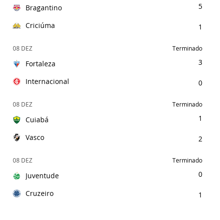
5
Bragantino
Criciúma
1
08 DEZ
Terminado
3
Fortaleza
Internacional
0
08 DEZ
Terminado
1
Cuiabá
Vasco
2
08 DEZ
Terminado
0
Juventude
Cruzeiro
1