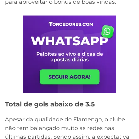
para aproveitar o bônus de boas vindas.
Total de gols abaixo de 3.5
Apesar da qualidade do Flamengo, o clube
não tem balançado muito as redes nas
últimas partidas. Sendo assim, a expectativa