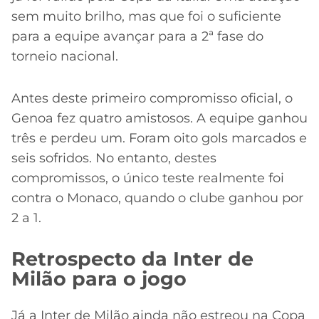
sem muito brilho, mas que foi o suficiente
para a equipe avançar para a 2ª fase do
torneio nacional.
Antes deste primeiro compromisso oficial, o
Genoa fez quatro amistosos. A equipe ganhou
três e perdeu um. Foram oito gols marcados e
seis sofridos. No entanto, destes
compromissos, o único teste realmente foi
contra o Monaco, quando o clube ganhou por
2 a 1.
Retrospecto da Inter de
Milão para o jogo
Já a Inter de Milão ainda não estreou na Copa