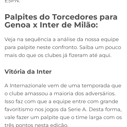
ESPN.
CASSINOS
ONLINE
LALIGA
2026
GRÊMIO
Palpites do Torcedores para
Genoa x Inter de Milão:
ATLÉTICO
MG
Veja na sequência a análise da nossa equipe
para palpite neste confronto. Saiba um pouco
CRUZEIRO
mais do que os clubes já fizeram até aqui.
Vitória da Inter
A Internazionale vem de uma temporada que
o clube amassou a maioria dos adversários.
Isso faz com que a equipe entre com grande
favoritismo nos jogos da Serie A. Desta forma,
vale fazer um palpite que o time larga com os
três pontos nesta edição.