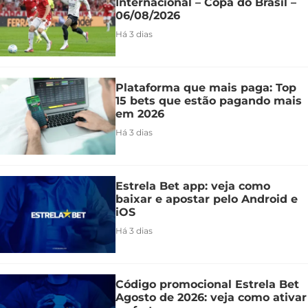
Internacional – Copa do Brasil –
06/08/2026
Há 3 dias
Plataforma que mais paga: Top
15 bets que estão pagando mais
em 2026
Há 3 dias
Estrela Bet app: veja como
baixar e apostar pelo Android e
iOS
Há 3 dias
Código promocional Estrela Bet
Agosto de 2026: veja como ativar