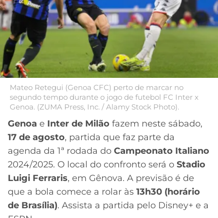
MERCADO
CÓDIGO
CORINTHIANS
DA
DE
LIBERTADORES
BOLA
INDICAÇÃO
SÃO
BET365
PAULO
COPA
PALPITES
DO
CÓDIGO
BRASIL
SANTOS
BETANO
Mateo Retegui (Genoa CFC) perto de marcar no
segundo tempo durante o jogo de futebol FC Inter x
PREMIER
FLAMENGO
Genoa. (ZUMA Press, Inc. / Alamy Stock Photo).
MELHORES
LEAGUE
APPS
Genoa
e
Inter de Milão
fazem neste sábado,
DE
FLUMINENSE
17 de agosto
, partida que faz parte da
COPA
APOSTAS
SUL-
agenda da 1ª rodada do
Campeonato Italiano
BOTAFOGO
AMERICANA
2024/2025. O local do confronto será o
Stadio
CASSINOS
Luigi Ferraris
, em Gênova. A previsão é de
ONLINE
VASCO
LIGA
que a bola comece a rolar às
13h30 (horário
DOS
de Brasília)
. Assista a partida pelo Disney+ e a
MELHORES
CAMPEÕES
INTERNACIONAL