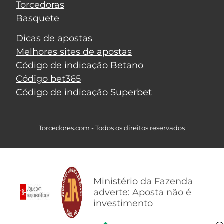
Torcedoras
Basquete
Dicas de apostas
Melhores sites de apostas
Código de indicação Betano
Código bet365
Código de indicação Superbet
Torcedores.com - Todos os direitos reservados
Ministério da Fazenda
adverte: Aposta não é
investimento