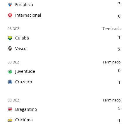
3
Fortaleza
Internacional
0
08 DEZ
Terminado
1
Cuiabá
Vasco
2
08 DEZ
Terminado
0
Juventude
Cruzeiro
1
08 DEZ
Terminado
5
Bragantino
Criciúma
1