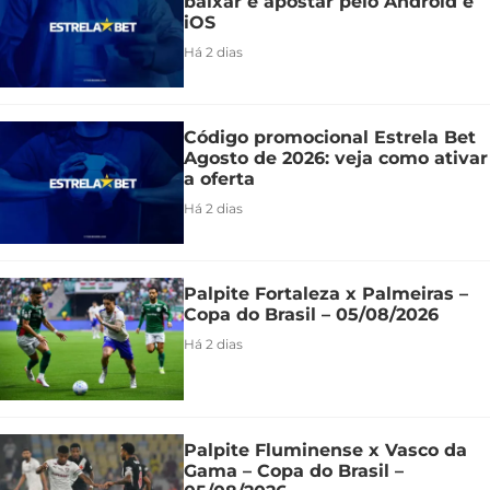
baixar e apostar pelo Android e
iOS
Há 2 dias
Código promocional Estrela Bet
Agosto de 2026: veja como ativar
a oferta
Há 2 dias
Palpite Fortaleza x Palmeiras –
Copa do Brasil – 05/08/2026
Há 2 dias
Palpite Fluminense x Vasco da
Gama – Copa do Brasil –