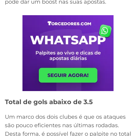
pode dar um boost nas suas apostas.
Total de gols abaixo de 3.5
Um marco dos dois clubes é que os ataques
são pouco eficientes nas últimas rodadas.
Desta forma, é possível fazer o palpite no total