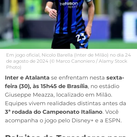
MERCADO
CÓDIGO
CORINTHIANS
DA
DE
LIBERTADORES
BOLA
INDICAÇÃO
SÃO
BET365
PAULO
COPA
PALPITES
DO
CÓDIGO
BRASIL
SANTOS
BETANO
Em jogo oficial, Nicolo Barella (Inter de Milão) no dia 24
de agosto de 2024 (© Marco Canoniero / Alamy Stock
PREMIER
FLAMENGO
Photo)
MELHORES
LEAGUE
APPS
Inter e Atalanta
se enfrentam nesta
sexta-
DE
FLUMINENSE
feira (30), às 15h45 de Brasília
, no estádio
COPA
APOSTAS
SUL-
Giuseppe Meazza, localizado em Milão.
BOTAFOGO
AMERICANA
Equipes vivem realidades distintas antes da
CASSINOS
3ª rodada do Campeonato Italiano
. Você
ONLINE
VASCO
LIGA
acompanha o jogo pelo Disney+ e a ESPN.
DOS
MELHORES
CAMPEÕES
INTERNACIONAL