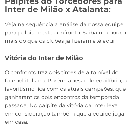
Palpites do Torcedores para
CASSINOS
ONLINE
Inter de Milão x Atalanta:
LALIGA
2026
GRÊMIO
Veja na sequência a análise da nossa equipe
ATLÉTICO
para palpite neste confronto. Saiba um pouco
MG
mais do que os clubes já fizeram até aqui.
CRUZEIRO
Vitória do Inter de Milão
O confronto traz dois times de alto nível do
futebol italiano. Porém, apesar do equilíbrio, o
favoritismo fica com os atuais campeões, que
ganharam os dois encontros da temporada
passada. No palpite da vitória da Inter leva
em consideração também que a equipe joga
em casa.