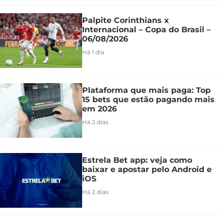
Palpite Corinthians x
Internacional – Copa do Brasil –
06/08/2026
Há 1 dia
Plataforma que mais paga: Top
15 bets que estão pagando mais
em 2026
Há 2 dias
Estrela Bet app: veja como
baixar e apostar pelo Android e
iOS
Há 2 dias