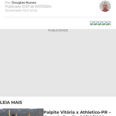
Por
Douglas Nunes
Publicado 01:07 de 31/07/2024
Atualizado há 2 anos
PUBLICIDADE
LEIA MAIS
Palpite Vitória x Athletico-PR –