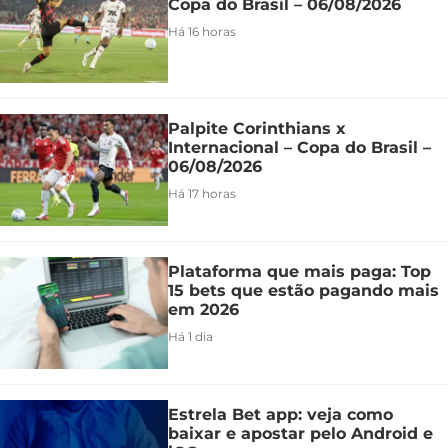
Copa do Brasil – 06/08/2026
Há 16 horas
Palpite Corinthians x
Internacional – Copa do Brasil –
06/08/2026
Há 17 horas
Plataforma que mais paga: Top
15 bets que estão pagando mais
em 2026
Há 1 dia
Estrela Bet app: veja como
baixar e apostar pelo Android e