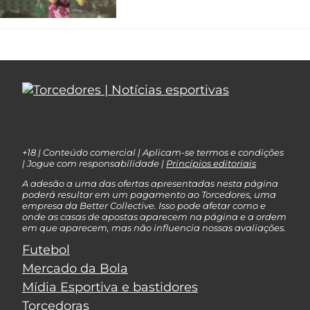
+18 | Conteúdo comercial | Aplicam-se termos e condições
| Jogue com responsabilidade |
Princípios editoriais
A adesão a uma das ofertas apresentadas nesta página
poderá resultar em um pagamento ao Torcedores, uma
empresa da Better Collective. Isso pode afetar como e
onde as casas de apostas aparecem na página e a ordem
em que aparecem, mas não influencia nossas avaliações.
Futebol
Mercado da Bola
Mídia Esportiva e bastidores
Torcedoras