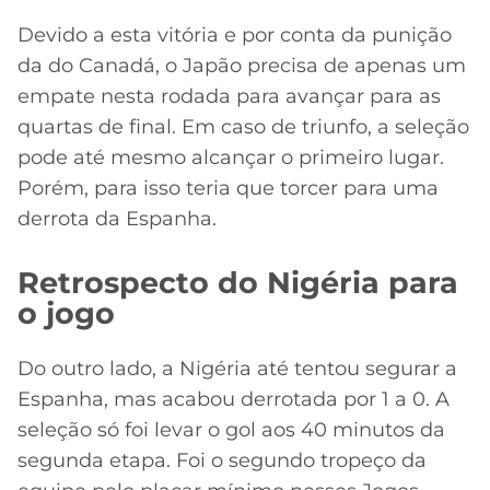
Devido a esta vitória e por conta da punição
da do Canadá, o Japão precisa de apenas um
empate nesta rodada para avançar para as
quartas de final. Em caso de triunfo, a seleção
pode até mesmo alcançar o primeiro lugar.
Porém, para isso teria que torcer para uma
derrota da Espanha.
Retrospecto do Nigéria para
o jogo
Do outro lado, a Nigéria até tentou segurar a
Espanha, mas acabou derrotada por 1 a 0. A
seleção só foi levar o gol aos 40 minutos da
segunda etapa. Foi o segundo tropeço da