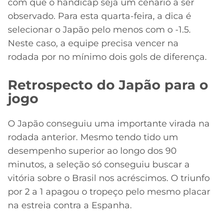
com que o handicap seja um cenário a ser
observado. Para esta quarta-feira, a dica é
selecionar o Japão pelo menos com o -1.5.
Neste caso, a equipe precisa vencer na
rodada por no mínimo dois gols de diferença.
Retrospecto do Japão para o
jogo
O Japão conseguiu uma importante virada na
rodada anterior. Mesmo tendo tido um
desempenho superior ao longo dos 90
minutos, a seleção só conseguiu buscar a
vitória sobre o Brasil nos acréscimos. O triunfo
por 2 a 1 apagou o tropeço pelo mesmo placar
na estreia contra a Espanha.