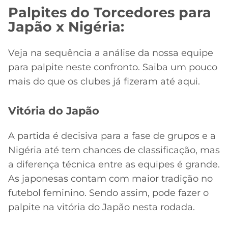
CASSINOS
Palpites do Torcedores para
ONLINE
LALIGA
2026
GRÊMIO
Japão x Nigéria:
ATLÉTICO
Veja na sequência a análise da nossa equipe
MG
para palpite neste confronto. Saiba um pouco
mais do que os clubes já fizeram até aqui.
CRUZEIRO
Vitória do Japão
A partida é decisiva para a fase de grupos e a
Nigéria até tem chances de classificação, mas
a diferença técnica entre as equipes é grande.
As japonesas contam com maior tradição no
futebol feminino. Sendo assim, pode fazer o
palpite na vitória do Japão nesta rodada.