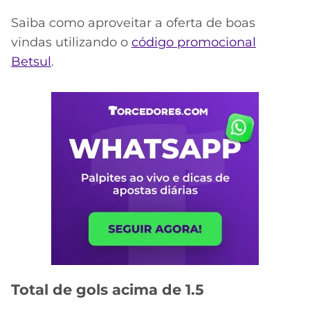
Saiba como aproveitar a oferta de boas
vindas utilizando o
código promocional
Betsul
.
Total de gols acima de 1.5