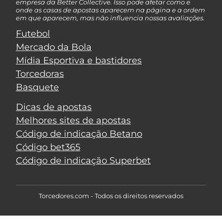
empresa da Better Collective. Isso pode afetar como e
onde as casas de apostas aparecem na página e a ordem
em que aparecem, mas não influencia nossas avaliações.
Futebol
Mercado da Bola
Mídia Esportiva e bastidores
Torcedoras
Basquete
Dicas de apostas
Melhores sites de apostas
Código de indicação Betano
Código bet365
Código de indicação Superbet
Torcedores.com - Todos os direitos reservados