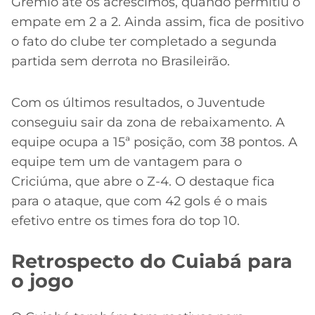
Grêmio até os acréscimos, quando permitiu o
empate em 2 a 2. Ainda assim, fica de positivo
o fato do clube ter completado a segunda
partida sem derrota no Brasileirão.
Com os últimos resultados, o Juventude
conseguiu sair da zona de rebaixamento. A
equipe ocupa a 15ª posição, com 38 pontos. A
equipe tem um de vantagem para o
Criciúma, que abre o Z-4. O destaque fica
para o ataque, que com 42 gols é o mais
efetivo entre os times fora do top 10.
Retrospecto do Cuiabá para
o jogo