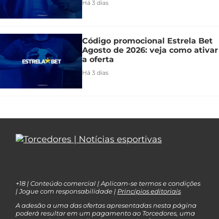
Há 3 dias
Código promocional Estrela Bet
Agosto de 2026: veja como ativar
a oferta
Há 3 dias
+18 | Conteúdo comercial | Aplicam-se termos e condições
| Jogue com responsabilidade |
Princípios editoriais
A adesão a uma das ofertas apresentadas nesta página
poderá resultar em um pagamento ao Torcedores, uma