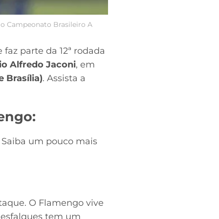
lo Campeonato Brasileiro A
e faz parte da 12ª rodada
io Alfredo Jaconi
, em
 Brasília)
. Assista a
engo:
o. Saiba um pouco mais
ataque. O Flamengo vive
desfalques tem um