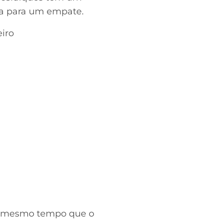
ica para um empate.
iro
Ao mesmo tempo que o