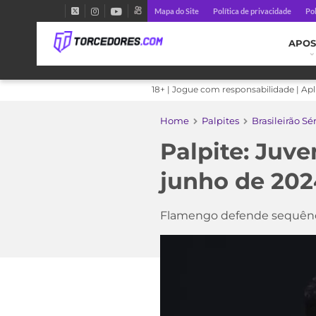
Mapa do Site
Política de privacidade
Pol
APOS
18+ | Jogue com responsabilidade | Ap
Home
Palpites
Brasileirão Sé
Palpite: Juve
junho de 202
Flamengo defende sequênci