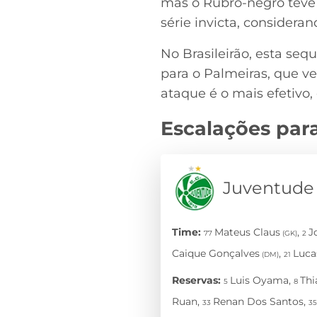
mas o Rubro-negro teve 
série invicta, considera
No Brasileirão, esta se
para o Palmeiras, que v
ataque é o mais efetivo,
Escalações par