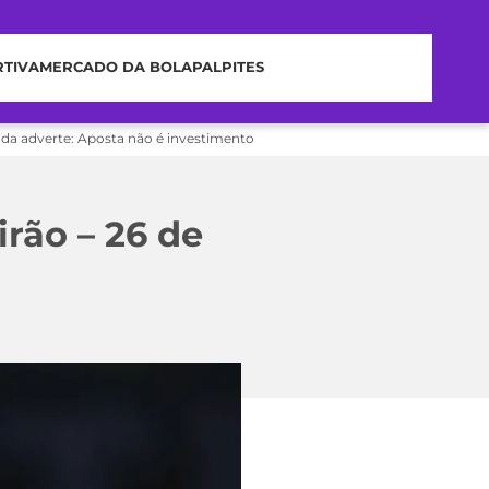
RTIVA
MERCADO DA BOLA
PALPITES
nda adverte: Aposta não é investimento
irão – 26 de