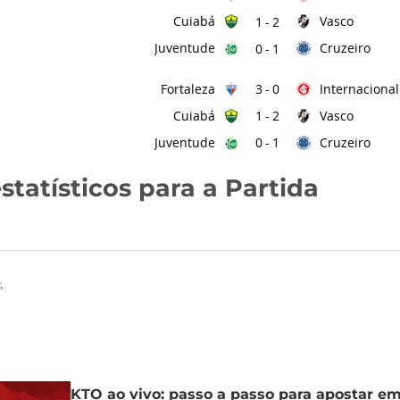
Cuiabá
Vasco
1
-
2
Juventude
Cruzeiro
0
-
1
Fortaleza
Internacional
3
-
0
Cuiabá
Vasco
1
-
2
Juventude
Cruzeiro
0
-
1
statísticos para a Partida
4
KTO ao vivo: passo a passo para apostar e