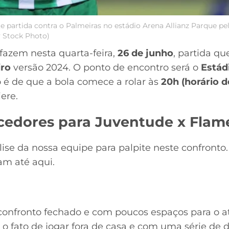
 partida contra o Palmeiras no estádio Arena Allianz Parque pe
y Stock Photo)
fazem nesta quarta-feira,
26 de junho
, partida qu
iro
versão 2024. O ponto de encontro será o
Estád
o é de que a bola comece a rolar às
20h (horário de
ere.
rcedores para Juventude x Flam
lise da nossa equipe para palpite neste confront
ram até aqui.
confronto fechado e com poucos espaços para o 
fato de jogar fora de casa e com uma série de 