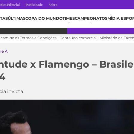
ítica Editorial
Publicidade
Sobre
TAS
ÚLTIMAS
COPA DO MUNDO
TIMES
CAMPEONATOS
MÍDIA ESPO
licam-se os Termos e Condições | Conteúdo comercial | Ministério da Faze
rie A
ntude x Flamengo – Brasile
4
a invicta