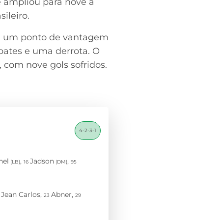
e ampliou para nove a
ileiro.
tem um ponto de vantagem
pates e uma derrota. O
, com nove gols sofridos.