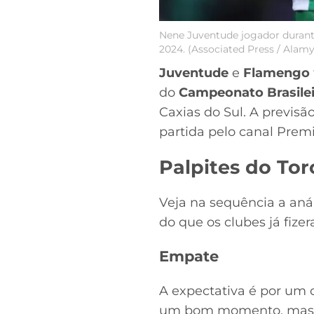
Nene Juventude jogador durante
2024. (Associated Press / Alam
Juventude
e
Flamengo
do
Campeonato Brasile
Caxias do Sul. A previsã
partida pelo canal Premi
Palpites do To
Veja na sequência a aná
do que os clubes já fize
Empate
A expectativa é por um 
um bom momento, mas o 