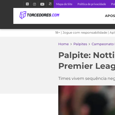
Mapa do Site
Política de privacidade
Pol
APOS
18+ | Jogue com responsabilidade | Ap
Home
Palpites
Campeonato I
Palpite: Nott
Premier Leag
Times vivem sequência nega