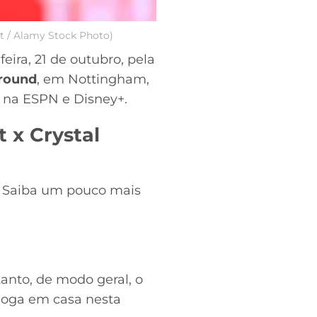
rt / Alamy Stock Photo)
ra, 21 de outubro, pela
Ground
, em Nottingham,
el na ESPN e Disney+.
 x Crystal
o. Saiba um pouco mais
anto, de modo geral, o
joga em casa nesta