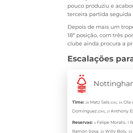
pouco produziu e acabou 
terceira partida seguid
Depois de mais um trope
18ª posição, com três p
clube ainda procura a pr
Escalações par