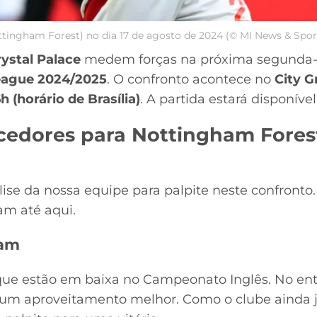
ottingham Forest) no dia 17 de agosto de 2024 (© MI News & Spo
ystal Palace
medem forças na próxima segunda-fei
eague 2024/2025
. O confronto acontece no
City 
6h (horário de Brasília)
. A partida estará disponív
cedores para Nottingham Forest
lise da nossa equipe para palpite neste confront
ram até aqui.
ham
 que estão em baixa no Campeonato Inglês. No ent
um aproveitamento melhor. Como o clube ainda 