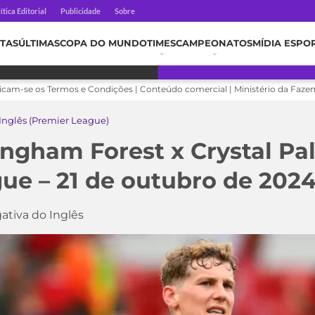
ítica Editorial
Publicidade
Sobre
TAS
ÚLTIMAS
COPA DO MUNDO
TIMES
CAMPEONATOS
MÍDIA ESPO
licam-se os Termos e Condições | Conteúdo comercial | Ministério da Faze
nglês (Premier League)
ingham Forest x Crystal Pa
ue – 21 de outubro de 202
tiva do Inglês