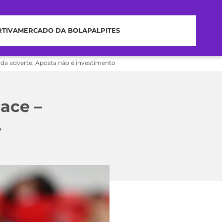
RTIVA
MERCADO DA BOLA
PALPITES
nda adverte: Aposta não é investimento
lace –
4