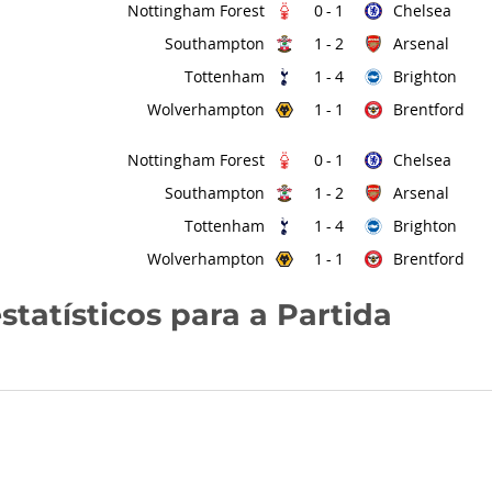
Nottingham Forest
Chelsea
0
-
1
Southampton
Arsenal
1
-
2
Tottenham
Brighton
1
-
4
Wolverhampton
Brentford
1
-
1
Nottingham Forest
Chelsea
0
-
1
Southampton
Arsenal
1
-
2
Tottenham
Brighton
1
-
4
Wolverhampton
Brentford
1
-
1
statísticos para a Partida