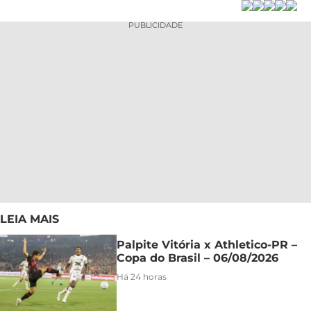
PUBLICIDADE
LEIA MAIS
Palpite Vitória x Athletico-PR –
Copa do Brasil – 06/08/2026
Há 24 horas