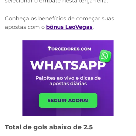
selecionar o empate nesta terça-feira.
Conheça os benefícios de começar suas
apostas com o
bônus LeoVegas
.
Total de gols abaixo de 2.5