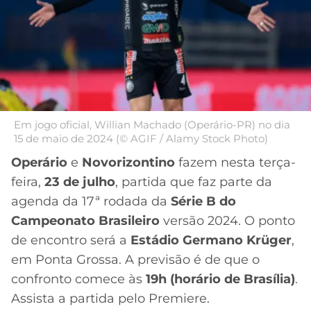
MERCADO
CÓDIGO
CORINTHIANS
DA
DE
LIBERTADORES
BOLA
INDICAÇÃO
SÃO
BET365
PAULO
COPA
PALPITES
DO
CÓDIGO
BRASIL
SANTOS
BETANO
Em jogo oficial, Willian Machado (Operário-PR) no dia
15 de maio de 2024 (© AGIF / Alamy Stock Photo)
PREMIER
FLAMENGO
MELHORES
LEAGUE
Operário
e
Novorizontino
fazem nesta terça-
APPS
feira,
23 de julho
, partida que faz parte da
DE
FLUMINENSE
COPA
agenda da 17ª rodada da
Série B do
APOSTAS
SUL-
Campeonato Brasileiro
versão 2024. O ponto
BOTAFOGO
AMERICANA
de encontro será a
Estádio Germano Krüger
,
CASSINOS
ONLINE
em Ponta Grossa. A previsão é de que o
VASCO
LIGA
confronto comece às
19h (horário de Brasília)
.
DOS
MELHORES
CAMPEÕES
Assista a partida pelo Premiere.
INTERNACIONAL