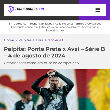
APOSTAS
18+ | Jogue com responsabilidade | Aplicam-se os Termos e Condições |
Conteúdo comercial | Ministério da Fazenda adverte: Aposta não é
investimento
ÚLTIMAS
DICAS
DE
Home
Palpites
Brasileirão Série B
APOSTA
COPA
Palpite: Ponte Preta x Avaí – Série B
DO
– 4 de agosto de 2024
MUNDO
MELHORES
Catarinenses estão em crise na competição
SITES
DE
TIMES
APOSTAS
2026
CAMPEONATOS
MEU
TIME
CÓDIGO
MÍDIA
PROMOCIONAL
BRASILEIRÃO
ESPORTIVA
BETBOOM
PALMEIRAS
SÉRIE
A