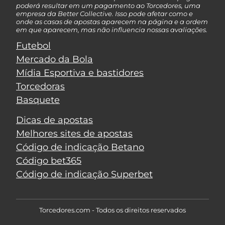
poderá resultar em um pagamento ao Torcedores, uma
empresa da Better Collective. Isso pode afetar como e
onde as casas de apostas aparecem na página e a ordem
em que aparecem, mas não influencia nossas avaliações.
Futebol
Mercado da Bola
Mídia Esportiva e bastidores
Torcedoras
Basquete
Dicas de apostas
Melhores sites de apostas
Código de indicação Betano
Código bet365
Código de indicação Superbet
Torcedores.com - Todos os direitos reservados