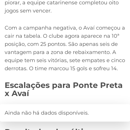
piorar, a equipe catarinense completou oito
jogos sem vencer.
Com a campanha negativa, o Avaí começou a
cair na tabela. O clube agora aparece na 10ª
posição, com 25 pontos. São apenas seis de
vantagem para a zona de rebaixamento. A
equipe tem seis vitórias, sete empates e cinco
derrotas. O time marcou 15 gols e sofreu 14.
Escalações para Ponte Preta
x Avaí