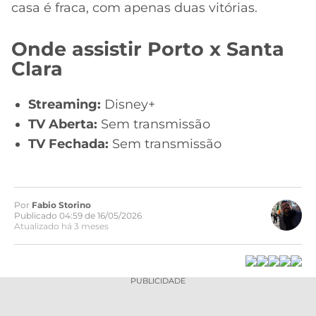
casa é fraca, com apenas duas vitórias.
Onde assistir Porto x Santa
Clara
Streaming:
Disney+
TV Aberta:
Sem transmissão
TV Fechada:
Sem transmissão
Por
Fabio Storino
Publicado 04:59 de 16/05/2026
Atualizado há 3 meses
PUBLICIDADE