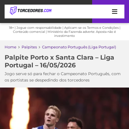
APOSTAS
18+ | Jogue com responsabilidade | Aplicam-se os Termos e Condições |
Conteúdo comercial | Ministério da Fazenda adverte: Aposta não é
investimento
ÚLTIMAS
DICAS
DE
Home
Palpites
Campeonato Português (Liga Portugal)
APOSTA
COPA
Palpite Porto x Santa Clara – Liga
DO
Portugal – 16/05/2026
MUNDO
MELHORES
Jogo serve só para fechar o Campeonato Português, com
SITES
os portistas se despedindo dos torcedores
DE
TIMES
APOSTAS
2026
CAMPEONATOS
MEU
TIME
CÓDIGO
MÍDIA
PROMOCIONAL
BRASILEIRÃO
ESPORTIVA
BETBOOM
PALMEIRAS
SÉRIE
A