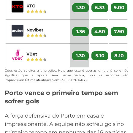
KTO
1.30
5.33
9.00
Novibet
1.36
4.50
7.90
VBet
1.30
5.10
8.10
Odds estão sujeitos a alterações. Note que esta é apenas uma análise e não
significa que a aposta será bem-sucedida, pois os esportes são
imprevisíveis.Última atualização em
13-05-2026 14h33
Porto vence o primeiro tempo sem
sofrer gols
A força defensiva do Porto em casa é
impressionante. A equipe não sofreu gols no
primeiro tempo em nenhuma das 16 partidas