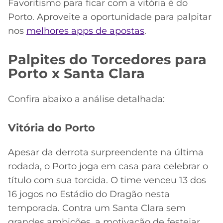
Favoritismo para ficar com a vitória é do
Porto. Aproveite a oportunidade para palpitar
nos
melhores apps de apostas
.
Palpites do Torcedores para
Porto x Santa Clara
Confira abaixo a análise detalhada:
Vitória do Porto
Apesar da derrota surpreendente na última
rodada, o Porto joga em casa para celebrar o
título com sua torcida. O time venceu 13 dos
16 jogos no Estádio do Dragão nesta
temporada. Contra um Santa Clara sem
grandes ambições, a motivação de festejar