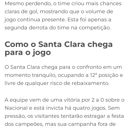
Mesmo perdendo, o time criou mais chances
claras de gol, mostrando que o volume de
jogo continua presente. Esta foi apenas a
segunda derrota do time na competição.
Como o Santa Clara chega
para o jogo
O Santa Clara chega para o confronto em um
momento tranquilo, ocupando a 12ª posição e
livre de qualquer risco de rebaixamento.
A equipe vem de uma vitória por 2 a 0 sobre o
Nacional e está invicta há quatro jogos. Sem
pressão, os visitantes tentarão estragar a festa
dos campeões, mas sua campanha fora de