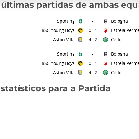
 últimas partidas de ambas equ
Sporting
Bologna
1
-
1
BSC Young Boys
Estrela Verm
0
-
1
Aston Villa
Celtic
4
-
2
Sporting
Bologna
1
-
1
BSC Young Boys
Estrela Verm
0
-
1
Aston Villa
Celtic
4
-
2
statísticos para a Partida