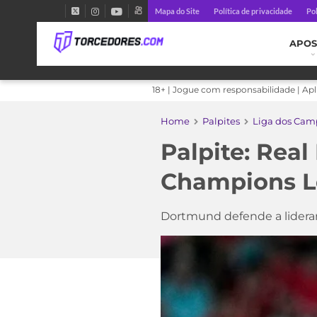
Mapa do Site
Política de privacidade
Pol
APOS
18+ | Jogue com responsabilidade | Ap
Home
Palpites
Liga dos Cam
Palpite: Rea
Champions Le
Dortmund defende a lidera