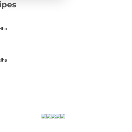
ipes
elha
elha