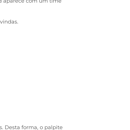
rid aparece com um time
vindas.
. Desta forma, o palpite