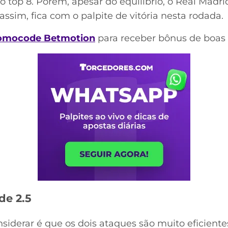
o top 8. Porém, apesar do equilíbrio, o Real Mad
assim, fica com o palpite de vitória nesta rodada.
omocode Betmotion
para receber bônus de boas 
de 2.5
iderar é que os dois ataques são muito eficientes