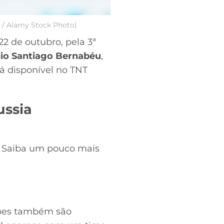
s / Alamy Stock Photo)
2 de outubro, pela 3ª
io Santiago Bernabéu
,
rá disponível no TNT
ussia
o. Saiba um pouco mais
uipes também são