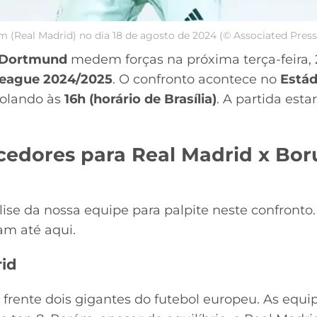
am (Real Madrid) no dia 18 de agosto de 2024 (© Associated Pres
 Dortmund
medem forças na próxima terça-feira, 2
eague 2024/2025
. O confronto acontece no
Estád
rolando às
16h (horário de Brasília)
. A partida esta
cedores para Real Madrid x Bor
lise da nossa equipe para palpite neste confront
ram até aqui.
rid
 a frente dois gigantes do futebol europeu. As eq