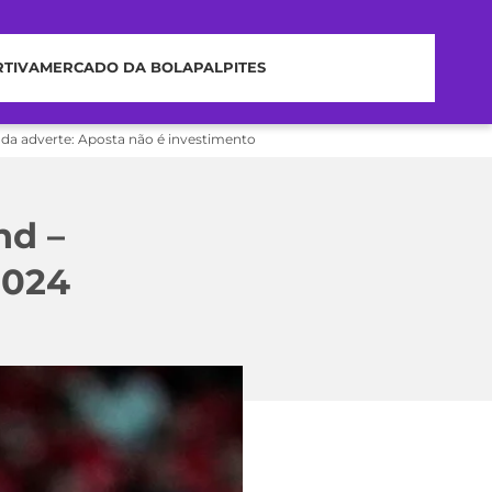
RTIVA
MERCADO DA BOLA
PALPITES
nda adverte: Aposta não é investimento
nd –
2024