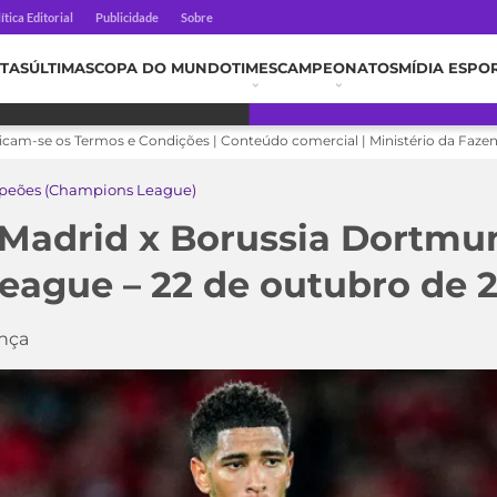
ítica Editorial
Publicidade
Sobre
TAS
ÚLTIMAS
COPA DO MUNDO
TIMES
CAMPEONATOS
MÍDIA ESPO
licam-se os Termos e Condições | Conteúdo comercial | Ministério da Faze
peões (Champions League)
l Madrid x Borussia Dortmu
ague – 22 de outubro de 
nça