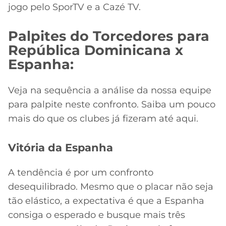
CASSINOS
jogo pelo SporTV e a Cazé TV.
ONLINE
LALIGA
2026
GRÊMIO
Palpites do Torcedores para
República Dominicana x
ATLÉTICO
Espanha:
MG
CRUZEIRO
Veja na sequência a análise da nossa equipe
para palpite neste confronto. Saiba um pouco
mais do que os clubes já fizeram até aqui.
Vitória da Espanha
A tendência é por um confronto
desequilibrado. Mesmo que o placar não seja
tão elástico, a expectativa é que a Espanha
consiga o esperado e busque mais três