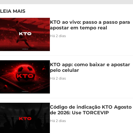
LEIA MAIS
KTO ao vivo: passo a passo para
apostar em tempo real
Há 2 dias
KTO app: como baixar e apostar
pelo celular
Há 2 dias
Código de indicação KTO Agosto
de 2026: Use TORCEVIP
Há 2 dias