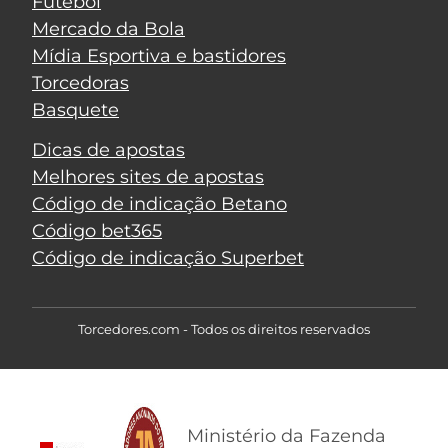
Futebol
Mercado da Bola
Mídia Esportiva e bastidores
Torcedoras
Basquete
Dicas de apostas
Melhores sites de apostas
Código de indicação Betano
Código bet365
Código de indicação Superbet
Torcedores.com - Todos os direitos reservados
Ministério da Fazenda