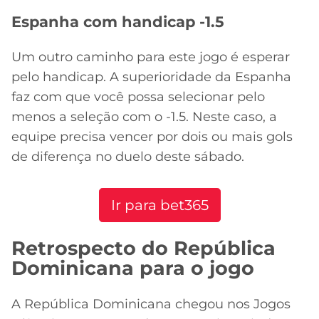
Espanha com handicap -1.5
Um outro caminho para este jogo é esperar
pelo handicap. A superioridade da Espanha
faz com que você possa selecionar pelo
menos a seleção com o -1.5. Neste caso, a
equipe precisa vencer por dois ou mais gols
de diferença no duelo deste sábado.
Ir para bet365
Retrospecto do República
Dominicana para o jogo
A República Dominicana chegou nos Jogos