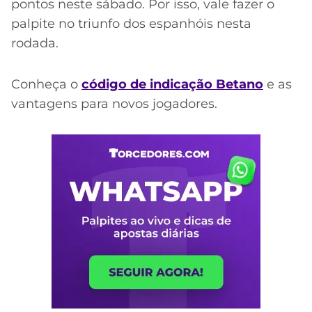
pontos neste sábado. Por isso, vale fazer o
palpite no triunfo dos espanhóis nesta
rodada.
Conheça o
código de indicação Betano
e as
vantagens para novos jogadores.