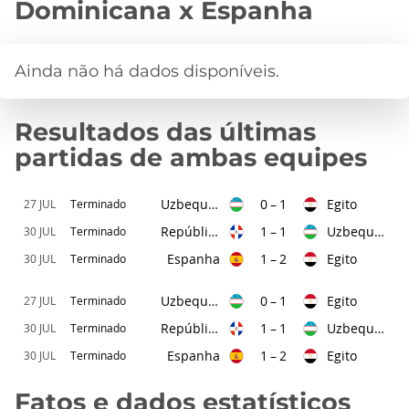
Dominicana x Espanha
Resultados das últimas
partidas de ambas equipes
Uzbequistão
Egito
0
–
1
27 JUL
Terminado
República Dominicana
Uzbequistão
1
–
1
30 JUL
Terminado
Espanha
Egito
1
–
2
30 JUL
Terminado
Uzbequistão
Egito
0
–
1
27 JUL
Terminado
República Dominicana
Uzbequistão
1
–
1
30 JUL
Terminado
Espanha
Egito
1
–
2
30 JUL
Terminado
Fatos e dados estatísticos