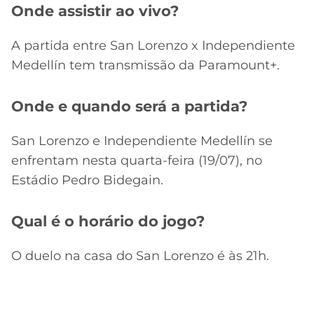
Onde assistir ao vivo?
A partida entre San Lorenzo x Independiente
Medellín tem transmissão da Paramount+.
Onde e quando será a partida?
San Lorenzo e Independiente Medellín se
enfrentam nesta quarta-feira (19/07), no
Estádio Pedro Bidegain.
Qual é o horário do jogo?
O duelo na casa do San Lorenzo é às 21h.