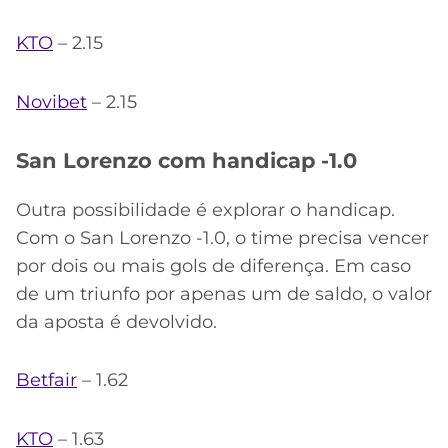
KTO
– 2.15
Novibet
– 2.15
San Lorenzo com handicap -1.0
Outra possibilidade é explorar o handicap.
Com o San Lorenzo -1.0, o time precisa vencer
por dois ou mais gols de diferença. Em caso
de um triunfo por apenas um de saldo, o valor
da aposta é devolvido.
Betfair
– 1.62
KTO
– 1.63