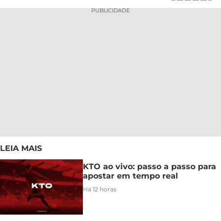
PUBLICIDADE
LEIA MAIS
KTO ao vivo: passo a passo para
apostar em tempo real
Há 12 horas