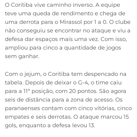
O Coritiba vive caminho inverso. A equipe
teve uma queda de rendimento e chega de
uma derrota para o Mirassol por 1 a 0. O clube
não conseguiu se encontrar no ataque e viu a
defesa dar espaços mais uma vez. Com isso,
ampliou para cinco a quantidade de jogos
sem ganhar.
Com o jejum, o Coritiba tem despencado na
tabela. Depois de deixar o G-4, o time caiu
para a 11ª posição, com 20 pontos. São agora
seis de distância para a zona de acesso. Os
paranaenses contam com cinco vitórias, cinco
empates e seis derrotas. O ataque marcou 15
gols, enquanto a defesa levou 13.