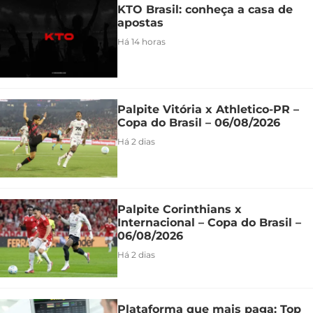
KTO Brasil: conheça a casa de
apostas
Há 14 horas
Palpite Vitória x Athletico-PR –
Copa do Brasil – 06/08/2026
Há 2 dias
Palpite Corinthians x
Internacional – Copa do Brasil –
06/08/2026
Há 2 dias
Plataforma que mais paga: Top