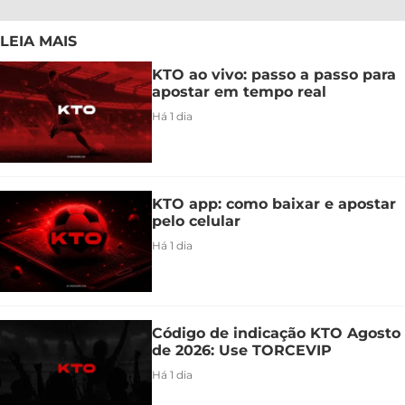
LEIA MAIS
KTO ao vivo: passo a passo para
apostar em tempo real
Há 1 dia
KTO app: como baixar e apostar
pelo celular
Há 1 dia
Código de indicação KTO Agosto
de 2026: Use TORCEVIP
Há 1 dia