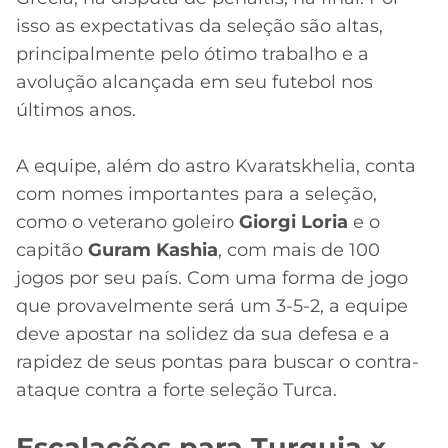
isso as expectativas da seleção são altas,
principalmente pelo ótimo trabalho e a
avolução alcançada em seu futebol nos
últimos anos.
A equipe, além do astro Kvaratskhelia, conta
com nomes importantes para a seleção,
como o veterano goleiro
Giorgi Loria
e o
capitão
Guram Kashia
, com mais de 100
jogos por seu país. Com uma forma de jogo
que provavelmente será um 3-5-2, a equipe
deve apostar na solidez da sua defesa e a
rapidez de seus pontas para buscar o contra-
ataque contra a forte seleção Turca.
Escalações para Turquia x