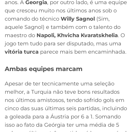
anos. A
Georgia
, por outro lado, é uma equipe
que cresceu muito nos últimos anos sob o
comando do técnico
Willy Sagnol
(Sim,
aquele Sagnol) e também com o talento do
maestro do
Napoli, Khvicha Kvaratskhelia
. O
jogo tem tudo para ser disputado, mas uma
vitória turca
parece mais bem encaminhada.
Ambas equipes marcam
Apesar de ter tecnicamente uma seleção
melhor, a Turquia não teve bons resultados
nos últimos amistosos, tendo sofrido gols em
cinco das suas últimas seis partidas, incluindo
a goleada para a Áustria por 6 a 1. Somando
isso ao fato da Geórgia ter uma média de 5