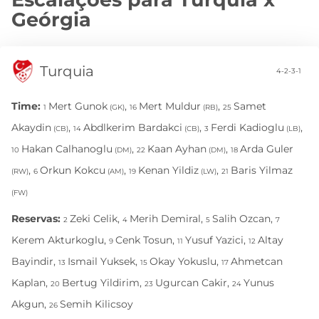
Geórgia