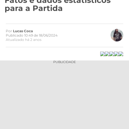
Fatos e dados estatísticos
para a Partida
Por
Lucas Coca
Publicado 10:49 de 18/06/2024
Atualizado há 2 anos
PUBLICIDADE