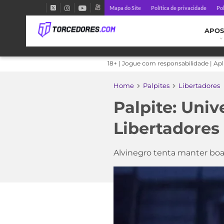
Mapa do Site
Política de privacidade
Pol
APOS
18+ | Jogue com responsabilidade | Ap
Home
Palpites
Libertadores
Palpite: Univ
Libertadores 
Alvinegro tenta manter boa