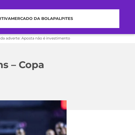
RTIVA
MERCADO DA BOLA
PALPITES
nda adverte: Aposta não é investimento
ns – Copa