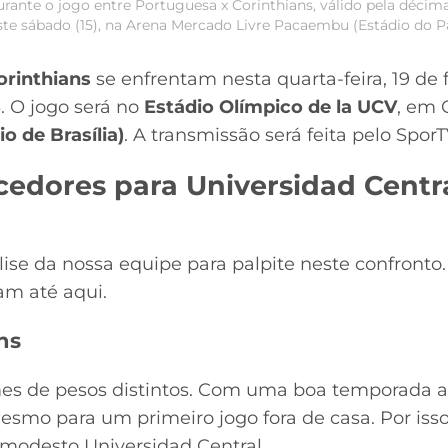
urante o jogo entre Portuguesa x Corinthians, válido pela déc
este sábado (15), na Arena Mercado Livre Pacaembu (Estádio do 
orinthians
se enfrentam nesta quarta-feira, 19 de f
5
. O jogo será no
Estádio Olímpico de la UCV
, em C
io de Brasília)
. A transmissão será feita pelo SporT
cedores para Universidad Centra
lise da nossa equipe para palpite neste confront
ram até aqui.
ns
imes de pesos distintos. Com uma boa temporada at
mo para um primeiro jogo fora de casa. Por isso,
 modesto Universidad Central.