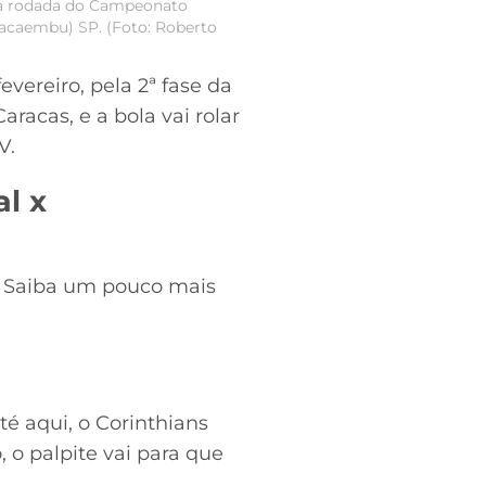
ima rodada do Campeonato
Pacaembu) SP. (Foto: Roberto
evereiro, pela 2ª fase da
aracas, e a bola vai rolar
V.
l x
o. Saiba um pouco mais
é aqui, o Corinthians
 o palpite vai para que