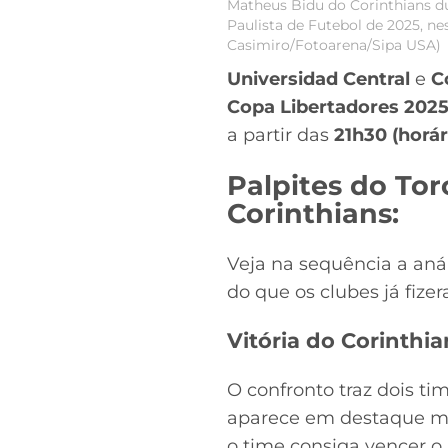
Matheus Bidu do Corinthians d
Paulista de Futebol de 2025, n
Casimiro/Fotoarena/Sipa USA)
Universidad Central
e
C
Copa Libertadores 202
a partir das
21h30 (horár
Palpites do Tor
Corinthians:
Veja na sequência a aná
do que os clubes já fize
Vitória do Corinthia
O confronto traz dois t
aparece em destaque mes
o time consiga vencer o