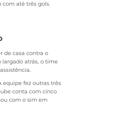
o com até três gols.
o
r de casa contra o
largado atrás, o time
assistência.
 equipe fez outras três
clube conta com cinco
nou com o sim em