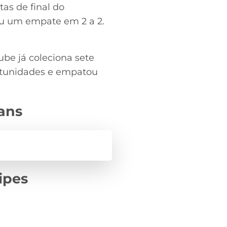
as de final do
ou um empate em 2 a 2.
ube já coleciona sete
ortunidades e empatou
ians
ipes