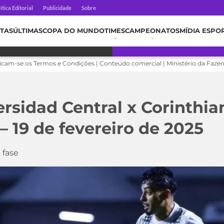
ítica Editorial
Publicidade
Sobre
TAS
ÚLTIMAS
COPA DO MUNDO
TIMES
CAMPEONATOS
MÍDIA ESPO
licam-se os Termos e Condições | Conteúdo comercial | Ministério da Faze
ersidad Central x Corinthia
– 19 de fevereiro de 2025
 fase